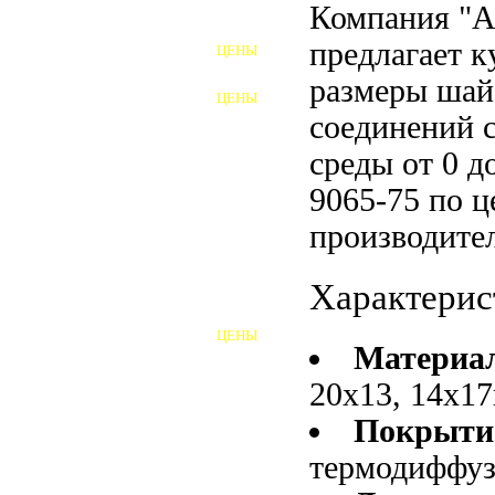
Компания "
ФУНДАМЕНТНЫЕ БОЛТЫ
предлагает 
ЦЕНЫ
АНКЕРНЫЕ ПЛИТЫ
размеры шай
ЦЕНЫ
ШАЙБЫ ФУНДАМЕНТНЫЕ
соединений 
среды от 0 
ШЕСТИГРАННЫЕ БОЛТЫ
9065-75 по ц
ВИНТЫ
производител
ПРОБКИ
Характерис
ОТКИДНЫЕ БОЛТЫ
ЦЕНЫ
БОЛТЫ СРБ (БСР)
Материа
20х13, 14х17
НЕРЖАВЕЮЩИЙ КРЕПЁЖ
Покрыти
БОЛТЫ ИЗ АРМАТУРЫ
термодиффу
ВЫСОКОПРОЧНЫЙ КРЕПЁЖ