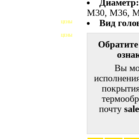
Диаметр:
М30, М36, М
ШПИЛЬКИ
Вид голо
ЦЕНЫ
ПОЛНОРЕЗЬБОВЫЕ
ШПИЛЬКИ
ЦЕНЫ
ГАЙКИ
Обратите
ШАЙБЫ
озна
ТАЛРЕПЫ
Вы мо
исполнения
ЗАКЛАДНЫЕ ДЕТАЛИ
покрытия
ПРИЖИМНЫЕ ПЛАНКИ
термообр
АВТОМОБИЛЬНЫЙ КРЕПЕЖ
почту
sal
ВАННОЧКИ ДЛЯ
СВАРИВАНИЯ
ДОРЕЗКА РЕЗЬБЫ