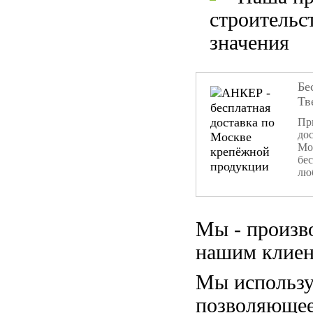
строительс
значения
Бе
Тв
При
дос
Мо
бе
лю
Мы - произв
нашим клиен
Мы использу
позволяющее