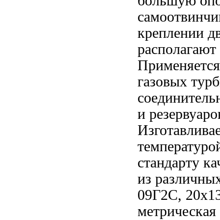
большую опо
самоотвинчи
креплении дв
располагают 
Применяется
газовых турб
соединительн
и резервуаро
Изготавлива
температурой
стандарту к
из различных
09Г2С, 20х13
метрическая