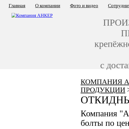
Главная
О компании
Фото и видео
Сотрудни
ПРОИ
П
крепёжн
с дост
КОМПАНИЯ А
КАЛЬКУЛЯТОР ЦЕН
ПРОДУКЦИИ
КРЕПЁЖ ПО ГОСТ
ОТКИДНЫ
КРЕПЁЖ С ЛЕВОЙ РЕЗЬБОЙ
Компания "А
МЕТАЛЛОКОНСТРУКЦИИ
болты по це