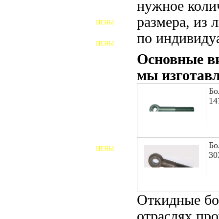
нужное коли
ФУНДАМЕНТНЫЕ БОЛТЫ
размера, из 
ЦЕНЫ
АНКЕРНЫЕ ПЛИТЫ
по индивиду
ЦЕНЫ
ШАЙБЫ ФУНДАМЕНТНЫЕ
Основные ви
ШЕСТИГРАННЫЕ БОЛТЫ
мы изготав
Бо
ВИНТЫ
14
ПРОБКИ
ОТКИДНЫЕ БОЛТЫ
Бо
ЦЕНЫ
БОЛТЫ СРБ (БСР)
30
НЕРЖАВЕЮЩИЙ КРЕПЁЖ
БОЛТЫ ИЗ АРМАТУРЫ
Откидные бо
отраслях пр
ВЫСОКОПРОЧНЫЙ КРЕПЁЖ