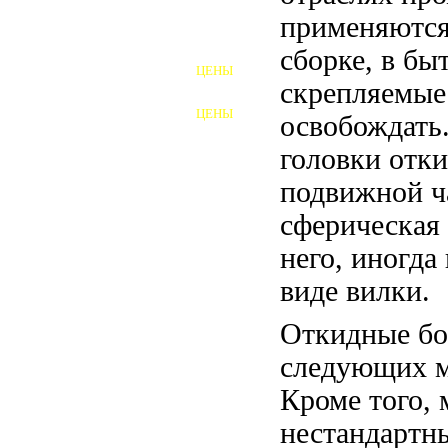
применяются
ШПИЛЬКИ
сборке, в бы
ЦЕНЫ
ПОЛНОРЕЗЬБОВЫЕ
скрепляемые
ШПИЛЬКИ
ЦЕНЫ
освобождать
ГАЙКИ
головки отки
ШАЙБЫ
подвижной ч
ТАЛРЕПЫ
сферическая 
него, иногда
ЗАКЛАДНЫЕ ДЕТАЛИ
виде вилки.
ПРИЖИМНЫЕ ПЛАНКИ
Откидные бо
АВТОМОБИЛЬНЫЙ КРЕПЕЖ
следующих м
ВАННОЧКИ ДЛЯ
Кроме того,
СВАРИВАНИЯ
ДОРЕЗКА РЕЗЬБЫ
нестандартн