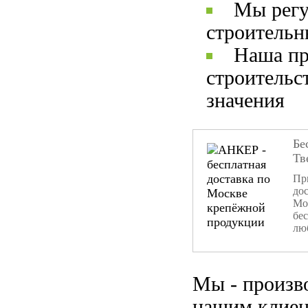
Мы регу
строительн
Наша пр
строительс
значения
Бе
Тв
При
дос
Мо
бе
лю
Мы - произв
нашим клиен