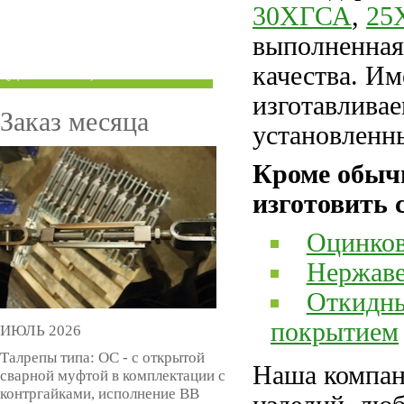
30ХГСА
,
25
ТРУБЫ ПОД ГРУВЛОК
выполненная
КОМПЕНСАТОРЫ УСАДКИ
качества. И
(ДОМКРАТЫ)
изготавливае
Заказ месяца
установленн
Кроме обыч
изготовить 
Оцинков
Нержаве
Откидны
покрытием
ИЮЛЬ 2026
Талрепы типа: ОС - с открытой
Наша компан
сварной муфтой в комплектации с
контргайками, исполнение ВВ