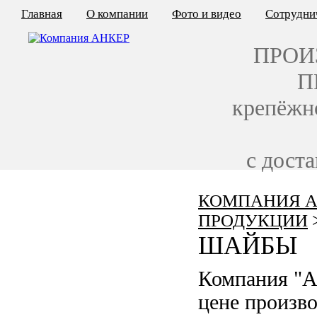
Главная
О компании
Фото и видео
Сотрудни
ПРОИ
П
крепёжн
с дост
КОМПАНИЯ А
КАЛЬКУЛЯТОР ЦЕН
ПРОДУКЦИИ
КРЕПЁЖ ПО ГОСТ
ШАЙБЫ
КРЕПЁЖ С ЛЕВОЙ РЕЗЬБОЙ
Компания "А
МЕТАЛЛОКОНСТРУКЦИИ
цене произв