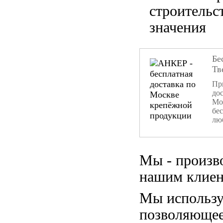
строительс
значения
Бе
Тв
При
дос
Мо
бе
лю
Мы - произв
нашим клиен
Мы использу
позволяющее