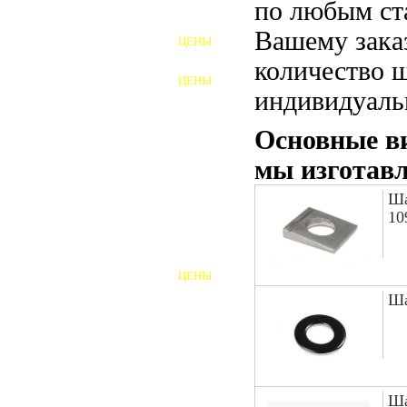
по любым ст
ФУНДАМЕНТНЫЕ БОЛТЫ
Вашему зака
ЦЕНЫ
АНКЕРНЫЕ ПЛИТЫ
количество 
ЦЕНЫ
ШАЙБЫ ФУНДАМЕНТНЫЕ
индивидуаль
ШЕСТИГРАННЫЕ БОЛТЫ
Основные ви
мы изготав
ВИНТЫ
Ша
ПРОБКИ
10
ОТКИДНЫЕ БОЛТЫ
ЦЕНЫ
БОЛТЫ СРБ (БСР)
Ша
НЕРЖАВЕЮЩИЙ КРЕПЁЖ
БОЛТЫ ИЗ АРМАТУРЫ
Ша
ВЫСОКОПРОЧНЫЙ КРЕПЁЖ