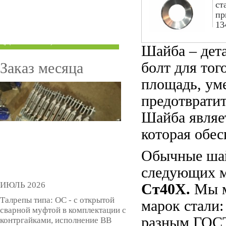
ст
ТРУБЫ ПОД ГРУВЛОК
пр
13
КОМПЕНСАТОРЫ УСАДКИ
(ДОМКРАТЫ)
Шайба – дета
Заказ месяца
болт для то
площадь, ум
предотврати
Шайба являе
которая обес
Обычные шай
следующих м
ИЮЛЬ 2026
Ст40Х.
Мы м
Талрепы типа: ОС - с открытой
марок стали
сварной муфтой в комплектации с
разным ГОСТ
контргайками, исполнение ВВ