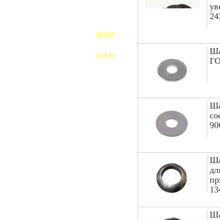
ув
24
ШПИЛЬКИ
ЦЕНЫ
ПОЛНОРЕЗЬБОВЫЕ
ШПИЛЬКИ
Ша
ЦЕНЫ
ГО
ГАЙКИ
ШАЙБЫ
ТАЛРЕПЫ
Ша
со
ЗАКЛАДНЫЕ ДЕТАЛИ
90
ПРИЖИМНЫЕ ПЛАНКИ
Ша
АВТОМОБИЛЬНЫЙ КРЕПЕЖ
дл
пр
ВАННОЧКИ ДЛЯ
13
СВАРИВАНИЯ
ДОРЕЗКА РЕЗЬБЫ
Ша