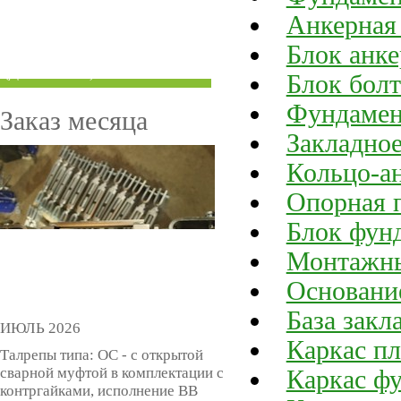
ТРУБЫ ПОД ГРУВЛОК
Анкерная
Блок анк
КОМПЕНСАТОРЫ УСАДКИ
(ДОМКРАТЫ)
Блок бол
Фундамен
Заказ месяца
Закладное
Кольцо-ан
Опорная 
Блок фун
Монтажны
Основани
База закл
ИЮЛЬ 2026
Каркас п
Талрепы типа: ОС - с открытой
сварной муфтой в комплектации с
Каркас ф
контргайками, исполнение ВВ