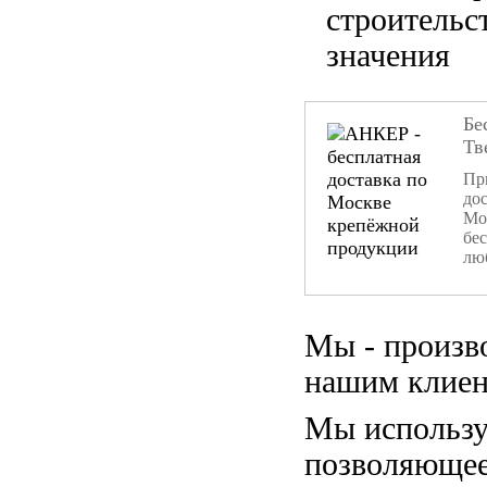
строительс
значения
Бе
Тв
При
дос
Мо
бе
лю
Мы - произв
нашим клиен
Мы использу
позволяющее