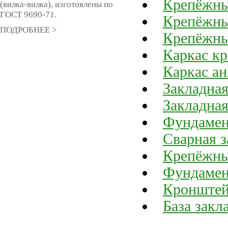
Крепёжны
(вилка-вилка), изготовлены по
ГОСТ 9690-71.
Крепёжны
ПОДРОБНЕЕ >
Крепёжны
Каркас к
Каркас а
Закладна
Закладная
Фундамен
Сварная з
Крепёжны
Фундамен
Кронште
База закл