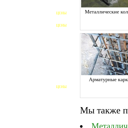
ФУНДАМЕНТНЫЕ БОЛТЫ
Металлические ко
ЦЕНЫ
АНКЕРНЫЕ ПЛИТЫ
ЦЕНЫ
ШАЙБЫ ФУНДАМЕНТНЫЕ
ШЕСТИГРАННЫЕ БОЛТЫ
ВИНТЫ
ПРОБКИ
ОТКИДНЫЕ БОЛТЫ
Арматурные кар
ЦЕНЫ
БОЛТЫ СРБ (БСР)
НЕРЖАВЕЮЩИЙ КРЕПЁЖ
Мы также п
БОЛТЫ ИЗ АРМАТУРЫ
Металлич
ВЫСОКОПРОЧНЫЙ КРЕПЁЖ