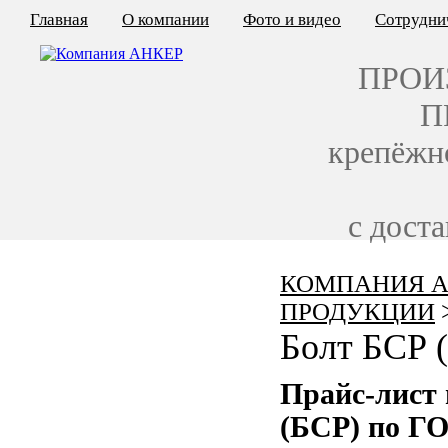
Главная
О компании
Фото и видео
Сотрудни
ПРОИ
П
крепёжн
с дост
КОМПАНИЯ А
КАЛЬКУЛЯТОР ЦЕН
ПРОДУКЦИИ
КРЕПЁЖ ПО ГОСТ
Болт БСР 
КРЕПЁЖ С ЛЕВОЙ РЕЗЬБОЙ
Прайс-лист
МЕТАЛЛОКОНСТРУКЦИИ
(БСР) по ГО