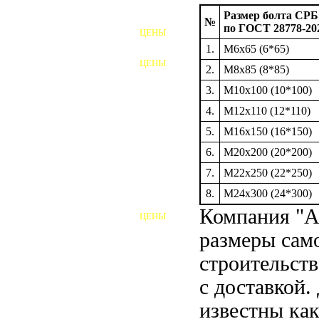
ФУНДАМЕНТНЫЕ БОЛТЫ
Размер болта СРБ
№
по ГОСТ 28778-20
ЦЕНЫ
АНКЕРНЫЕ ПЛИТЫ
1.
М6х65 (6*65)
ЦЕНЫ
2.
М8х85 (8*85)
ШАЙБЫ ФУНДАМЕНТНЫЕ
3.
М10х100 (10*100)
ШЕСТИГРАННЫЕ БОЛТЫ
4.
М12х110 (12*110)
5.
М16х150 (16*150)
ВИНТЫ
6.
М20х200 (20*200)
ПРОБКИ
7.
М22х250 (22*250)
ОТКИДНЫЕ БОЛТЫ
8.
М24х300 (24*300)
Компания "А
ЦЕНЫ
БОЛТЫ СРБ (БСР)
размеры сам
НЕРЖАВЕЮЩИЙ КРЕПЁЖ
строительст
с доставкой.
БОЛТЫ ИЗ АРМАТУРЫ
известны ка
ВЫСОКОПРОЧНЫЙ КРЕПЁЖ