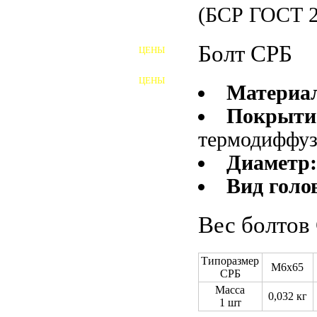
(БСР ГОСТ 2
ШПИЛЬКИ
Болт СРБ
ЦЕНЫ
ПОЛНОРЕЗЬБОВЫЕ
ШПИЛЬКИ
ЦЕНЫ
Материа
ГАЙКИ
Покрыти
ШАЙБЫ
термодиффу
ТАЛРЕПЫ
Диаметр
ЗАКЛАДНЫЕ ДЕТАЛИ
Вид голо
ПРИЖИМНЫЕ ПЛАНКИ
Вес болтов
АВТОМОБИЛЬНЫЙ КРЕПЕЖ
Типоразмер
M6x65
ВАННОЧКИ ДЛЯ
СРБ
СВАРИВАНИЯ
Масса
0,032 кг
ДОРЕЗКА РЕЗЬБЫ
1 шт