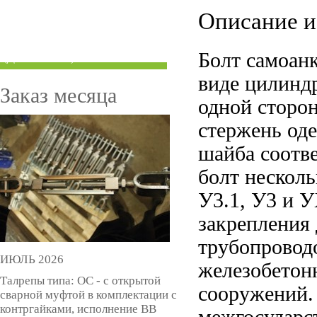
ТРУБЫ ПОД ГРУВЛОК
Описание и
КОМПЕНСАТОРЫ УСАДКИ
Болт самоан
(ДОМКРАТЫ)
виде цилиндр
Заказ месяца
одной сторон
стержень оде
шайба соотве
болт нескол
У3.1, У3 и 
закрепления 
трубопроводо
ИЮЛЬ 2026
железобетон
Талрепы типа: ОС - с открытой
сооружений.
сварной муфтой в комплектации с
контргайками, исполнение ВВ