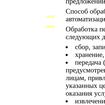
предложений
ШПИЛЬКИ
Способ обраб
ЦЕНЫ
автоматизаци
ПОЛНОРЕЗЬБОВЫЕ
ШПИЛЬКИ
ЦЕНЫ
Обработка п
ГАЙКИ
следующих д
ШАЙБЫ
сбор, зап
ТАЛРЕПЫ
хранение,
ЗАКЛАДНЫЕ ДЕТАЛИ
передача 
предусмотре
ПРИЖИМНЫЕ ПЛАНКИ
лицам, прив
АВТОМОБИЛЬНЫЙ КРЕПЕЖ
указанных це
ВАННОЧКИ ДЛЯ
оказания усл
СВАРИВАНИЯ
извлечени
ДОРЕЗКА РЕЗЬБЫ