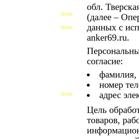
ФУНДАМЕНТНЫЕ БОЛТЫ
обл. Тверска
ЦЕНЫ
(далее – Опе
АНКЕРНЫЕ ПЛИТЫ
данных с исп
ЦЕНЫ
ШАЙБЫ ФУНДАМЕНТНЫЕ
anker69.ru.
ШЕСТИГРАННЫЕ БОЛТЫ
Персональны
ВИНТЫ
согласие:
ПРОБКИ
фамилия, 
номер тел
ОТКИДНЫЕ БОЛТЫ
адрес эле
ЦЕНЫ
БОЛТЫ СРБ (БСР)
Цель обрабо
НЕРЖАВЕЮЩИЙ КРЕПЁЖ
товаров, раб
БОЛТЫ ИЗ АРМАТУРЫ
информацион
ВЫСОКОПРОЧНЫЙ КРЕПЁЖ