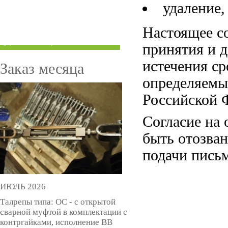
удаление,
ТРУБЫ ПОД ГРУВЛОК
Настоящее со
КОМПЕНСАТОРЫ УСАДКИ
(ДОМКРАТЫ)
принятия и д
истечения с
Заказ месяца
определяемых
Российской 
Согласие на
быть отозва
подачи письм
ИЮЛЬ 2026
Талрепы типа: ОС - с открытой
сварной муфтой в комплектации с
контргайками, исполнение ВВ