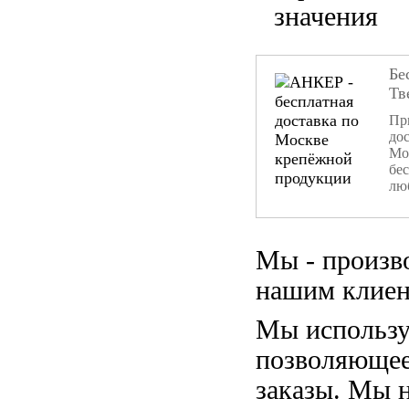
значения
Бе
Тв
При
дос
Мо
бе
лю
Мы - произв
нашим клиен
Мы использу
позволяющее
заказы. Мы 