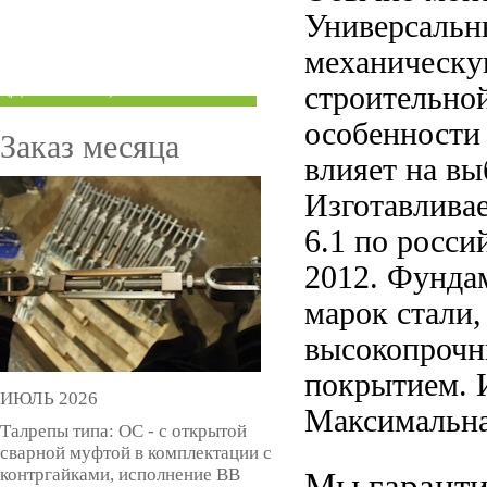
Универсальн
ТРУБЫ ПОД ГРУВЛОК
механическу
КОМПЕНСАТОРЫ УСАДКИ
(ДОМКРАТЫ)
строительной
особенности
Заказ месяца
влияет на в
Изготавлива
6.1 по росси
2012. Фунда
марок стали,
высокопрочн
покрытием. 
ИЮЛЬ 2026
Максимальна
Талрепы типа: ОС - с открытой
сварной муфтой в комплектации с
контргайками, исполнение ВВ
Мы гаранти