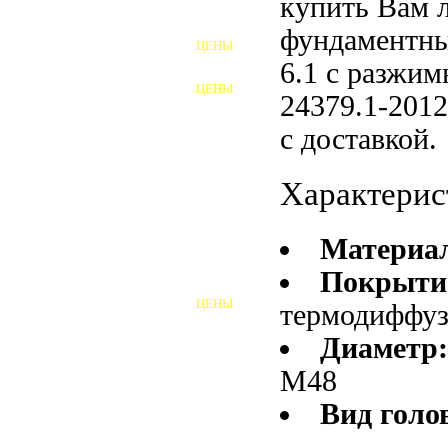
купить Вам 
ФУНДАМЕНТНЫЕ БОЛТЫ
фундаментны
ЦЕНЫ
АНКЕРНЫЕ ПЛИТЫ
6.1 с разжи
ЦЕНЫ
24379.1-2012
ШАЙБЫ ФУНДАМЕНТНЫЕ
с доставкой.
ШЕСТИГРАННЫЕ БОЛТЫ
Характерис
ВИНТЫ
ПРОБКИ
Материа
ОТКИДНЫЕ БОЛТЫ
Покрыти
ЦЕНЫ
термодиффу
БОЛТЫ СРБ (БСР)
Диаметр:
НЕРЖАВЕЮЩИЙ КРЕПЁЖ
М48
БОЛТЫ ИЗ АРМАТУРЫ
Вид голо
ВЫСОКОПРОЧНЫЙ КРЕПЁЖ