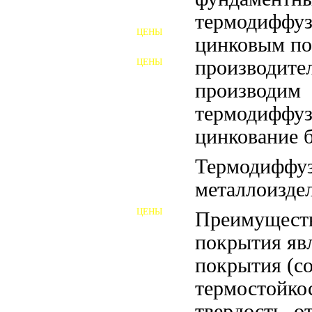
ФУНДАМЕНТНЫЕ БОЛТЫ
термодиффу
ЦЕНЫ
АНКЕРНЫЕ ПЛИТЫ
цинковым по
ЦЕНЫ
производите
ШАЙБЫ ФУНДАМЕНТНЫЕ
производим
ШЕСТИГРАННЫЕ БОЛТЫ
термодиффу
ВИНТЫ
цинкование б
ПРОБКИ
Термодиффуз
металлоиздел
ОТКИДНЫЕ БОЛТЫ
ЦЕНЫ
Преимуществ
БОЛТЫ СРБ (БСР)
покрытия явл
НЕРЖАВЕЮЩИЙ КРЕПЁЖ
покрытия (со
БОЛТЫ ИЗ АРМАТУРЫ
термостойко
твердость, о
ВЫСОКОПРОЧНЫЙ КРЕПЁЖ