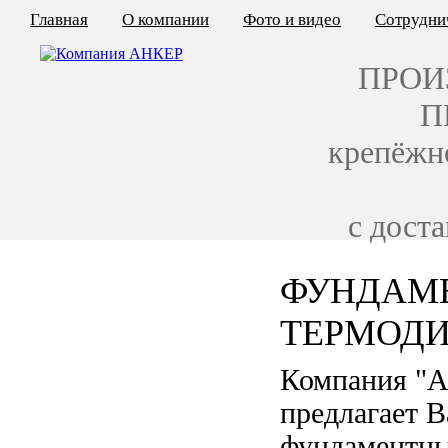
Главная
О компании
Фото и видео
Сотрудни
ПРОИ
П
крепёжн
с дост
ФУНДАМЕ
КАЛЬКУЛЯТОР ЦЕН
ТЕРМОД
КРЕПЁЖ ПО ГОСТ
Компания "
КРЕПЁЖ С ЛЕВОЙ РЕЗЬБОЙ
предлагает 
МЕТАЛЛОКОНСТРУКЦИИ
фундаментны