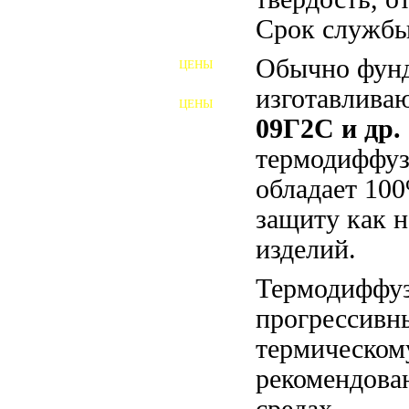
Срок службы 
ШПИЛЬКИ
Обычно фунд
ЦЕНЫ
ПОЛНОРЕЗЬБОВЫЕ
ШПИЛЬКИ
изготавлива
ЦЕНЫ
ГАЙКИ
09Г2С и др.
термодиффуз
ШАЙБЫ
обладает 10
ТАЛРЕПЫ
защиту как 
ЗАКЛАДНЫЕ ДЕТАЛИ
изделий.
ПРИЖИМНЫЕ ПЛАНКИ
Термодиффуз
АВТОМОБИЛЬНЫЙ КРЕПЕЖ
прогрессивн
термическом
ВАННОЧКИ ДЛЯ
СВАРИВАНИЯ
рекомендова
ДОРЕЗКА РЕЗЬБЫ