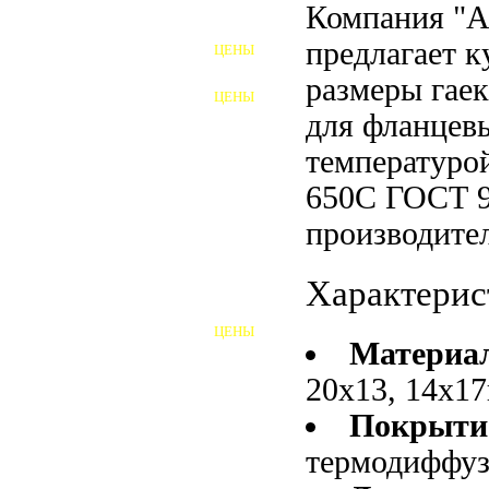
Компания "
ФУНДАМЕНТНЫЕ БОЛТЫ
предлагает 
ЦЕНЫ
АНКЕРНЫЕ ПЛИТЫ
размеры гае
ЦЕНЫ
ШАЙБЫ ФУНДАМЕНТНЫЕ
для фланцев
температурой
ШЕСТИГРАННЫЕ БОЛТЫ
650С ГОСТ 9
ВИНТЫ
производител
ПРОБКИ
Характерис
ОТКИДНЫЕ БОЛТЫ
ЦЕНЫ
БОЛТЫ СРБ (БСР)
Материа
20х13, 14х17
НЕРЖАВЕЮЩИЙ КРЕПЁЖ
Покрыти
БОЛТЫ ИЗ АРМАТУРЫ
термодиффу
ВЫСОКОПРОЧНЫЙ КРЕПЁЖ