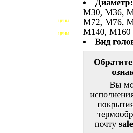
Диаметр:
М30, М36, М
ШПИЛЬКИ
М72, М76, М
ЦЕНЫ
ПОЛНОРЕЗЬБОВЫЕ
ШПИЛЬКИ
М140, М160
ЦЕНЫ
ГАЙКИ
Вид голо
ШАЙБЫ
Обратите
ТАЛРЕПЫ
озна
ЗАКЛАДНЫЕ ДЕТАЛИ
Вы мо
ПРИЖИМНЫЕ ПЛАНКИ
исполнения
АВТОМОБИЛЬНЫЙ КРЕПЕЖ
покрытия
термообр
ВАННОЧКИ ДЛЯ
СВАРИВАНИЯ
почту
sal
ДОРЕЗКА РЕЗЬБЫ