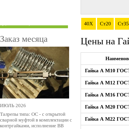
ТРУБЫ ПОД ГРУВЛОК
КОМПЕНСАТОРЫ УСАДКИ
40Х
Ст20
Ст35
(ДОМКРАТЫ)
Заказ месяца
Цены на Га
Наименов
Гайка А М10 ГОСТ
Гайка А М12 ГОСТ
Гайка А М16 ГОСТ
ИЮЛЬ 2026
Гайка А М20 ГОСТ
Талрепы типа: ОС - с открытой
Гайка А М22 ГОСТ
сварной муфтой в комплектации с
контргайками, исполнение ВВ