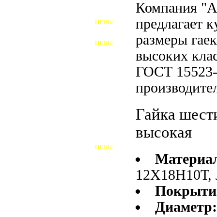
Компания "
ФУНДАМЕНТНЫЕ БОЛТЫ
предлагает 
ЦЕНЫ
АНКЕРНЫЕ ПЛИТЫ
размеры гае
ЦЕНЫ
ШАЙБЫ ФУНДАМЕНТНЫЕ
высоких клас
ГОСТ 15523-
ШЕСТИГРАННЫЕ БОЛТЫ
производител
ВИНТЫ
Гайка шест
ПРОБКИ
высокая
ОТКИДНЫЕ БОЛТЫ
ЦЕНЫ
БОЛТЫ СРБ (БСР)
Материа
12Х18Н10Т, 
НЕРЖАВЕЮЩИЙ КРЕПЁЖ
Покрыти
БОЛТЫ ИЗ АРМАТУРЫ
Диаметр
ВЫСОКОПРОЧНЫЙ КРЕПЁЖ