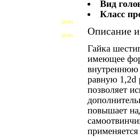
Вид голо
Класс пр
ШПИЛЬКИ
ЦЕНЫ
ПОЛНОРЕЗЬБОВЫЕ
Описание и
ШПИЛЬКИ
ЦЕНЫ
ГАЙКИ
Гайка шестиг
ШАЙБЫ
имеющее фор
ТАЛРЕПЫ
внутреннюю 
равную 1,2d
ЗАКЛАДНЫЕ ДЕТАЛИ
позволяет ис
ПРИЖИМНЫЕ ПЛАНКИ
дополнитель
АВТОМОБИЛЬНЫЙ КРЕПЕЖ
повышает над
самоотвинчив
ВАННОЧКИ ДЛЯ
СВАРИВАНИЯ
применяется 
ДОРЕЗКА РЕЗЬБЫ