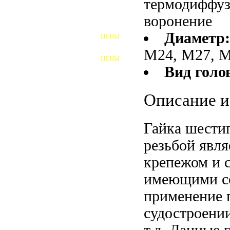
термодиффуз
воронение
ШПИЛЬКИ
Диаметр
ЦЕНЫ
ПОЛНОРЕЗЬБОВЫЕ
ШПИЛЬКИ
М24, М27, М
ЦЕНЫ
ГАЙКИ
Вид голо
ШАЙБЫ
Описание и
ТАЛРЕПЫ
Гайка шестиг
ЗАКЛАДНЫЕ ДЕТАЛИ
резьбой явл
ПРИЖИМНЫЕ ПЛАНКИ
крепежом и 
АВТОМОБИЛЬНЫЙ КРЕПЕЖ
имеющими со
применение п
ВАННОЧКИ ДЛЯ
СВАРИВАНИЯ
судостроени
ДОРЕЗКА РЕЗЬБЫ