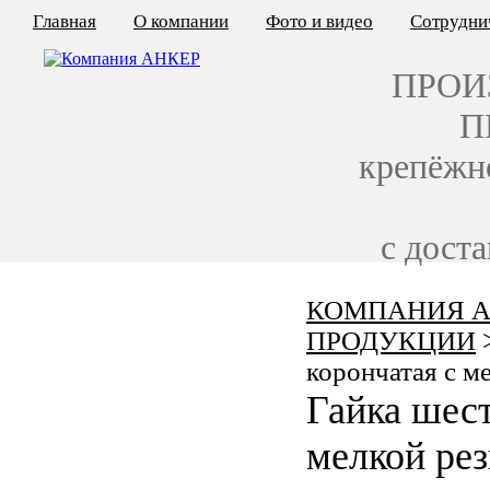
Главная
О компании
Фото и видео
Сотрудни
ПРОИ
П
крепёжн
с дост
КОМПАНИЯ А
КАЛЬКУЛЯТОР ЦЕН
ПРОДУКЦИИ
КРЕПЁЖ ПО ГОСТ
корончатая с м
Гайка шест
КРЕПЁЖ С ЛЕВОЙ РЕЗЬБОЙ
мелкой ре
МЕТАЛЛОКОНСТРУКЦИИ