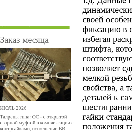
т.д. Данные 
ТРУБЫ ПОД ГРУВЛОК
динамически
своей особе
КОМПЕНСАТОРЫ УСАДКИ
(ДОМКРАТЫ)
фиксацию в 
избегая рас
Заказ месяца
штифта, кото
соответствую
позволяет сд
мелкой резь
свойства, а 
деталей к с
шестигранник
ИЮЛЬ 2026
гайки станд
Талрепы типа: ОС - с открытой
сварной муфтой в комплектации с
положения г
контргайками, исполнение ВВ