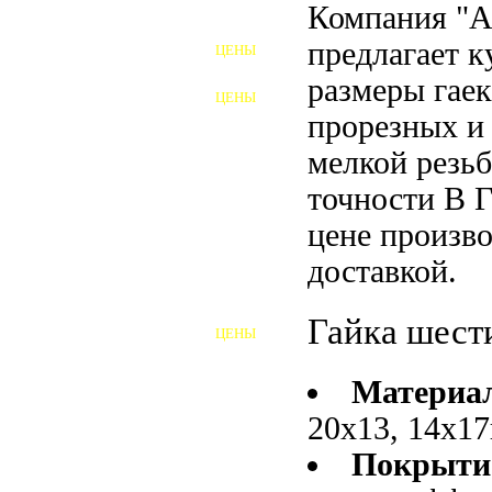
Компания "
ФУНДАМЕНТНЫЕ БОЛТЫ
предлагает 
ЦЕНЫ
АНКЕРНЫЕ ПЛИТЫ
размеры гае
ЦЕНЫ
ШАЙБЫ ФУНДАМЕНТНЫЕ
прорезных и
мелкой резьб
ШЕСТИГРАННЫЕ БОЛТЫ
точности В 
ВИНТЫ
цене произво
ПРОБКИ
доставкой.
ОТКИДНЫЕ БОЛТЫ
Гайка шест
ЦЕНЫ
БОЛТЫ СРБ (БСР)
Материа
НЕРЖАВЕЮЩИЙ КРЕПЁЖ
20х13, 14х17
БОЛТЫ ИЗ АРМАТУРЫ
Покрыти
ВЫСОКОПРОЧНЫЙ КРЕПЁЖ