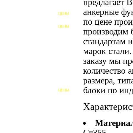
предлагает 
ФУНДАМЕНТНЫЕ БОЛТЫ
анкерные фу
ЦЕНЫ
АНКЕРНЫЕ ПЛИТЫ
по цене прои
ЦЕНЫ
производим 
ШАЙБЫ ФУНДАМЕНТНЫЕ
стандартам 
ШЕСТИГРАННЫЕ БОЛТЫ
марок стали
ВИНТЫ
заказу мы п
ПРОБКИ
количество 
размера, тип
ОТКИДНЫЕ БОЛТЫ
блоки по ин
ЦЕНЫ
БОЛТЫ СРБ (БСР)
Характерис
НЕРЖАВЕЮЩИЙ КРЕПЁЖ
БОЛТЫ ИЗ АРМАТУРЫ
Материа
Ст355
ВЫСОКОПРОЧНЫЙ КРЕПЁЖ