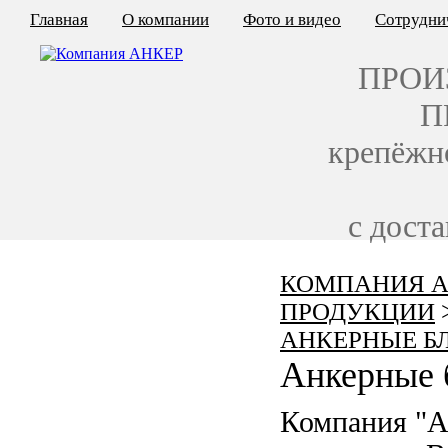
Главная
О компании
Фото и видео
Сотрудни
ПРОИ
П
крепёжн
с дост
КОМПАНИЯ А
КАЛЬКУЛЯТОР ЦЕН
ПРОДУКЦИИ
КРЕПЁЖ ПО ГОСТ
АНКЕРНЫЕ Б
Анкерные 
КРЕПЁЖ С ЛЕВОЙ РЕЗЬБОЙ
Компания "
МЕТАЛЛОКОНСТРУКЦИИ