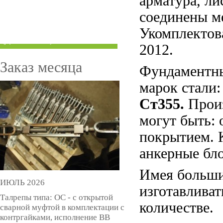
арматура, ли
ТРУБЫ ПОД ГРУВЛОК
соединены м
Укомплектов
КОМПЕНСАТОРЫ УСАДКИ
(ДОМКРАТЫ)
2012.
Заказ месяца
Фундаментны
марок стали:
Ст355.
Произ
могут быть:
покрытием. 
анкерные бло
Имея больши
ИЮЛЬ 2026
изготавливат
Талрепы типа: ОС - с открытой
количестве.
сварной муфтой в комплектации с
контргайками, исполнение ВВ