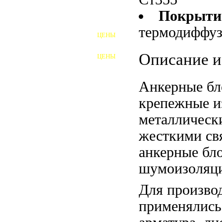
Покрыти
ШПИЛЬКИ
термодиффу
ЦЕНЫ
ПОЛНОРЕЗЬБОВЫЕ
ШПИЛЬКИ
Описание и
ЦЕНЫ
ГАЙКИ
ШАЙБЫ
Анкерные бл
крепежные и
ТАЛРЕПЫ
металлическ
ЗАКЛАДНЫЕ ДЕТАЛИ
жесткими св
ПРИЖИМНЫЕ ПЛАНКИ
анкерные бл
шумоизоляци
АВТОМОБИЛЬНЫЙ КРЕПЕЖ
Для произво
ВАННОЧКИ ДЛЯ
СВАРИВАНИЯ
применялись
ДОРЕЗКА РЕЗЬБЫ