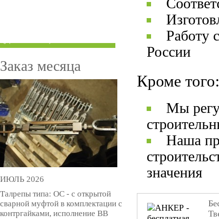
Соответ
ТРУБЫ ПОД ГРУВЛОК
Изготов
КОМПЕНСАТОРЫ УСАДКИ
Работу 
(ДОМКРАТЫ)
России
Заказ месяца
Кроме того
Мы регу
строительн
Наша пр
строительс
значения
ИЮЛЬ 2026
Талрепы типа: ОС - с открытой
Бе
сварной муфтой в комплектации с
контргайками, исполнение ВВ
Тв