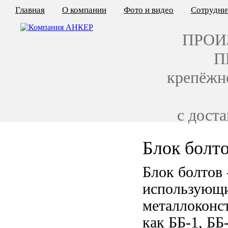
Главная
О компании
Фото и видео
Сотрудни
ПРОИ
П
крепёжн
с дост
Блок болто
КАЛЬКУЛЯТОР ЦЕН
Блок болтов
КРЕПЁЖ ПО ГОСТ
использующих
КРЕПЁЖ С ЛЕВОЙ РЕЗЬБОЙ
металлоконс
МЕТАЛЛОКОНСТРУКЦИИ
как ББ-1, ББ-