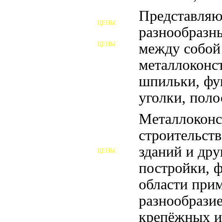
ФУНДАМЕНТНЫЕ БОЛТЫ
Представляю
ЦЕНЫ
АНКЕРНЫЕ ПЛИТЫ
разнообразн
ЦЕНЫ
между собой
ШАЙБЫ ФУНДАМЕНТНЫЕ
металлоконс
ШЕСТИГРАННЫЕ БОЛТЫ
шпильки, фу
ВИНТЫ
уголки, поло
ПРОБКИ
Металлоконс
строительств
ОТКИДНЫЕ БОЛТЫ
зданий и др
ЦЕНЫ
БОЛТЫ СРБ (БСР)
постройки, 
НЕРЖАВЕЮЩИЙ КРЕПЁЖ
области при
разнообразие
БОЛТЫ ИЗ АРМАТУРЫ
крепёжных и
ВЫСОКОПРОЧНЫЙ КРЕПЁЖ