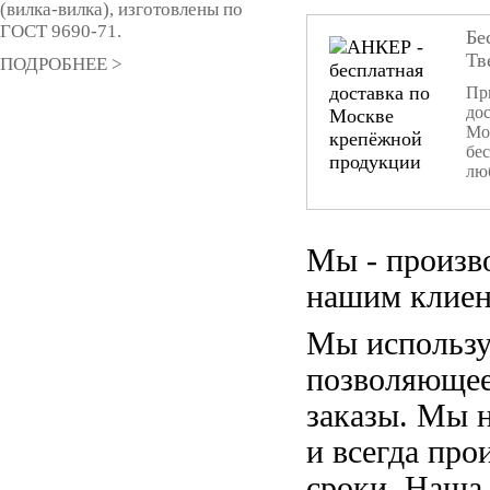
(вилка-вилка), изготовлены по
ГОСТ 9690-71.
Бе
Тв
ПОДРОБНЕЕ >
При
дос
Мо
бе
лю
Мы - произв
нашим клиен
Мы использу
позволяющее
заказы. Мы 
и всегда пр
сроки. Наша