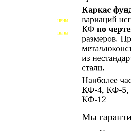
Каркас фун
ШПИЛЬКИ
вариаций ис
ЦЕНЫ
ПОЛНОРЕЗЬБОВЫЕ
КФ
по черт
ШПИЛЬКИ
ЦЕНЫ
ГАЙКИ
размеров. П
металлоконст
ШАЙБЫ
из нестанда
ТАЛРЕПЫ
стали.
ЗАКЛАДНЫЕ ДЕТАЛИ
Наиболее час
ПРИЖИМНЫЕ ПЛАНКИ
КФ-4, КФ-5,
КФ-12
АВТОМОБИЛЬНЫЙ КРЕПЕЖ
ВАННОЧКИ ДЛЯ
Мы гаранти
СВАРИВАНИЯ
ДОРЕЗКА РЕЗЬБЫ