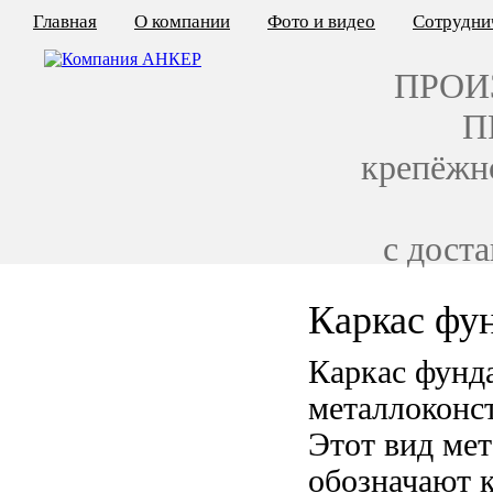
Главная
О компании
Фото и видео
Сотрудни
ПРОИ
П
крепёжн
с дост
Каркас фу
КАЛЬКУЛЯТОР ЦЕН
Каркас фунд
КРЕПЁЖ ПО ГОСТ
металлоконс
КРЕПЁЖ С ЛЕВОЙ РЕЗЬБОЙ
Этот вид ме
МЕТАЛЛОКОНСТРУКЦИИ
обозначают к