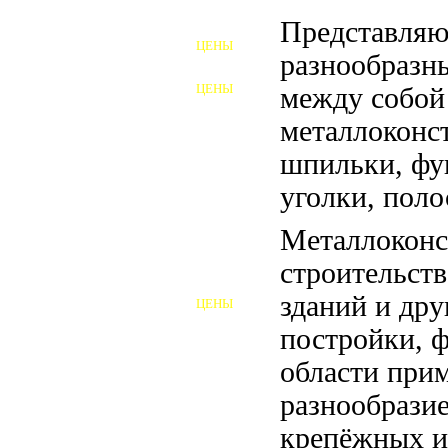
ФУНДАМЕНТНЫЕ БОЛТЫ
Представляю
ЦЕНЫ
АНКЕРНЫЕ ПЛИТЫ
разнообразн
ЦЕНЫ
между собой
ШАЙБЫ ФУНДАМЕНТНЫЕ
металлоконс
ШЕСТИГРАННЫЕ БОЛТЫ
шпильки, фу
ВИНТЫ
уголки, поло
ПРОБКИ
Металлоконс
строительств
ОТКИДНЫЕ БОЛТЫ
зданий и др
ЦЕНЫ
БОЛТЫ СРБ (БСР)
постройки, 
НЕРЖАВЕЮЩИЙ КРЕПЁЖ
области при
разнообразие
БОЛТЫ ИЗ АРМАТУРЫ
крепёжных и
ВЫСОКОПРОЧНЫЙ КРЕПЁЖ