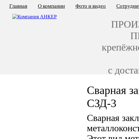
Главная
О компании
Фото и видео
Сотрудни
ПРОИ
П
крепёжн
с дост
Сварная за
КАЛЬКУЛЯТОР ЦЕН
СЗД-3
КРЕПЁЖ ПО ГОСТ
Сварная закл
КРЕПЁЖ С ЛЕВОЙ РЕЗЬБОЙ
металлоконс
МЕТАЛЛОКОНСТРУКЦИИ
Этот вид ме