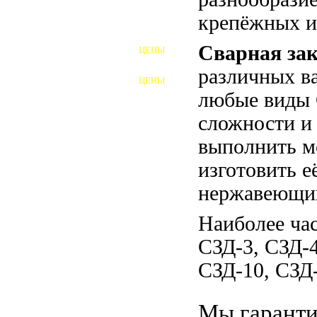
крепёжных и
ШПИЛЬКИ
Сварная зак
ЦЕНЫ
ПОЛНОРЕЗЬБОВЫЕ
ШПИЛЬКИ
различных в
ЦЕНЫ
ГАЙКИ
любые виды
сложности и
ШАЙБЫ
выполнить м
ТАЛРЕПЫ
изготовить е
ЗАКЛАДНЫЕ ДЕТАЛИ
нержавеющих
ПРИЖИМНЫЕ ПЛАНКИ
Наиболее час
АВТОМОБИЛЬНЫЙ КРЕПЕЖ
СЗД-3, СЗД-4
СЗД-10, СЗД
ВАННОЧКИ ДЛЯ
СВАРИВАНИЯ
ДОРЕЗКА РЕЗЬБЫ
Мы гаранти