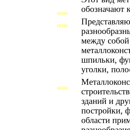
ФУНДАМЕНТНЫЕ БОЛТЫ
обозначают к
ЦЕНЫ
АНКЕРНЫЕ ПЛИТЫ
Представляю
ЦЕНЫ
ШАЙБЫ ФУНДАМЕНТНЫЕ
разнообразн
между собой
ШЕСТИГРАННЫЕ БОЛТЫ
металлоконс
ВИНТЫ
шпильки, фу
ПРОБКИ
уголки, поло
ОТКИДНЫЕ БОЛТЫ
Металлоконс
ЦЕНЫ
строительств
БОЛТЫ СРБ (БСР)
зданий и др
НЕРЖАВЕЮЩИЙ КРЕПЁЖ
постройки, 
БОЛТЫ ИЗ АРМАТУРЫ
области при
разнообразие
ВЫСОКОПРОЧНЫЙ КРЕПЁЖ