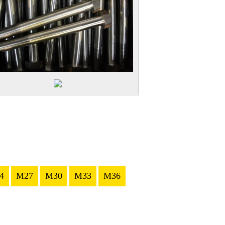
4
M27
M30
M33
M36