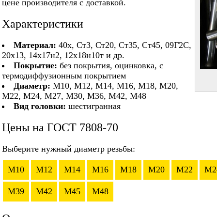
цене производителя с доставкой.
Характеристики
Материал:
40х, Ст3, Ст20, Ст35, Ст45, 09Г2С,
20х13, 14х17н2, 12х18н10т и др.
Покрытие:
без покрытия, оцинковка, с
термодиффузионным покрытием
Диаметр:
М10, М12, М14, М16, М18, М20,
М22, М24, М27, М30, М36, М42, М48
Вид головки:
шестигранная
Цены на ГОСТ 7808-70
Выберите нужный диаметр резьбы:
M10
M12
M14
M16
M18
M20
M22
M2
M39
M42
M45
M48