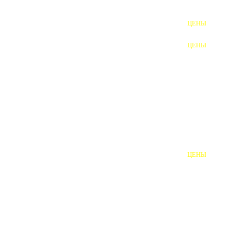
ФУНДАМЕНТНЫЕ БОЛТЫ
ЦЕНЫ
АНКЕРНЫЕ ПЛИТЫ
ЦЕНЫ
ШАЙБЫ ФУНДАМЕНТНЫЕ
ШЕСТИГРАННЫЕ БОЛТЫ
ВИНТЫ
ПРОБКИ
ОТКИДНЫЕ БОЛТЫ
ЦЕНЫ
БОЛТЫ СРБ (БСР)
НЕРЖАВЕЮЩИЙ КРЕПЁЖ
БОЛТЫ ИЗ АРМАТУРЫ
ВЫСОКОПРОЧНЫЙ КРЕПЁЖ