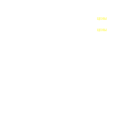
ШПИЛЬКИ
ЦЕНЫ
ПОЛНОРЕЗЬБОВЫЕ
ШПИЛЬКИ
ЦЕНЫ
ГАЙКИ
ШАЙБЫ
ТАЛРЕПЫ
ЗАКЛАДНЫЕ ДЕТАЛИ
ПРИЖИМНЫЕ ПЛАНКИ
АВТОМОБИЛЬНЫЙ КРЕПЕЖ
ВАННОЧКИ ДЛЯ
СВАРИВАНИЯ
ДОРЕЗКА РЕЗЬБЫ