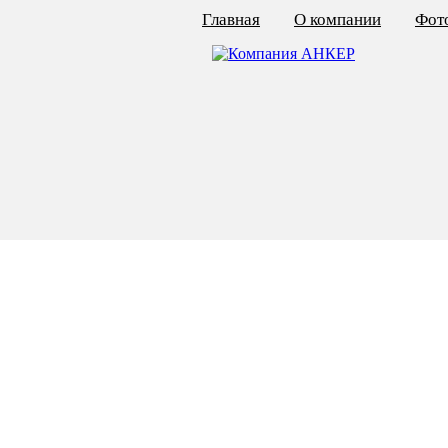
Главная
О компании
Фото
КАЛЬКУЛЯТОР ЦЕН
КРЕПЁЖ ПО ГОСТ
КРЕПЁЖ С ЛЕВОЙ РЕЗЬБОЙ
МЕТАЛЛОКОНСТРУКЦИИ