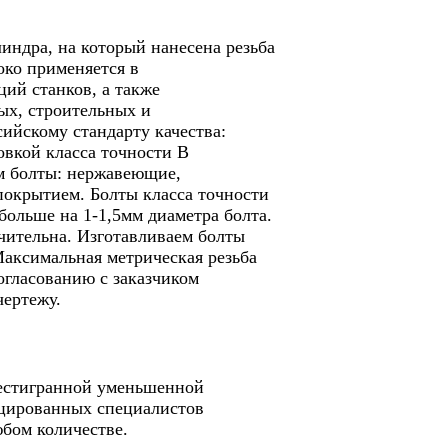
линдра, на который нанесена резьба
око применяется в
ий станков, а также
ых, строительных и
ийскому стандарту качества:
вкой класса точности В
ем болты: нержавеющие,
окрытием. Болты класса точности
больше на 1-1,5мм диаметра болта.
чительна. Изготавливаем болты
Максимальная метрическая резьба
огласованию с заказчиком
чертежу.
шестигранной уменьшенной
цированных специалистов
юбом количестве.