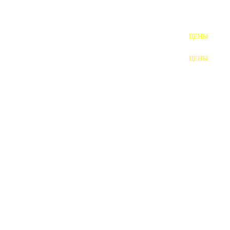
ШПИЛЬКИ
ЦЕНЫ
ПОЛНОРЕЗЬБОВЫЕ
ШПИЛЬКИ
ЦЕНЫ
ГАЙКИ
ШАЙБЫ
ТАЛРЕПЫ
ЗАКЛАДНЫЕ ДЕТАЛИ
ПРИЖИМНЫЕ ПЛАНКИ
АВТОМОБИЛЬНЫЙ КРЕПЕЖ
ВАННОЧКИ ДЛЯ
СВАРИВАНИЯ
ДОРЕЗКА РЕЗЬБЫ