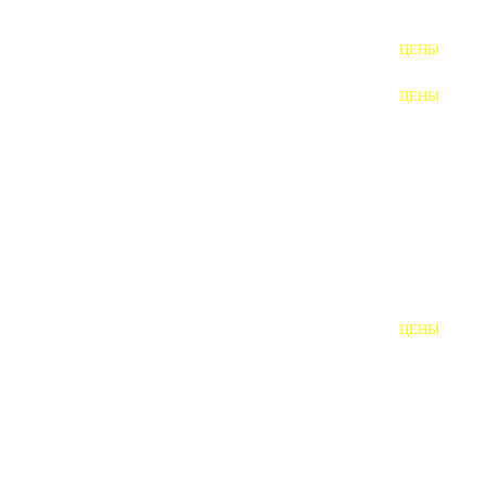
ФУНДАМЕНТНЫЕ БОЛТЫ
ЦЕНЫ
АНКЕРНЫЕ ПЛИТЫ
ЦЕНЫ
ШАЙБЫ ФУНДАМЕНТНЫЕ
ШЕСТИГРАННЫЕ БОЛТЫ
ВИНТЫ
ПРОБКИ
ОТКИДНЫЕ БОЛТЫ
ЦЕНЫ
БОЛТЫ СРБ (БСР)
НЕРЖАВЕЮЩИЙ КРЕПЁЖ
БОЛТЫ ИЗ АРМАТУРЫ
ВЫСОКОПРОЧНЫЙ КРЕПЁЖ