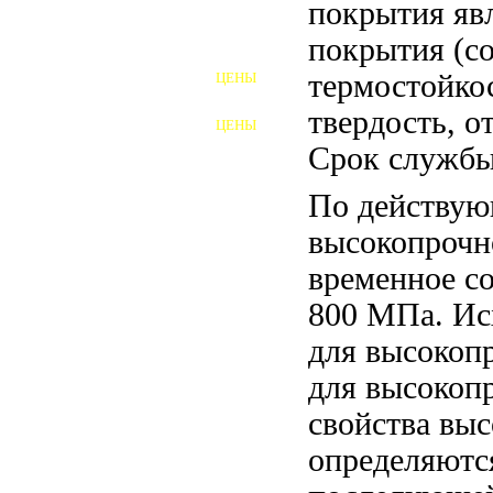
покрытия явл
покрытия (со
ШПИЛЬКИ
термостойко
ЦЕНЫ
ПОЛНОРЕЗЬБОВЫЕ
ШПИЛЬКИ
твердость, о
ЦЕНЫ
ГАЙКИ
Срок службы 
ШАЙБЫ
По действую
ТАЛРЕПЫ
высокопрочн
временное с
ЗАКЛАДНЫЕ ДЕТАЛИ
800 МПа. Исх
ПРИЖИМНЫЕ ПЛАНКИ
для высокопр
АВТОМОБИЛЬНЫЙ КРЕПЕЖ
для высокопр
свойства выс
ВАННОЧКИ ДЛЯ
СВАРИВАНИЯ
определяютс
ДОРЕЗКА РЕЗЬБЫ