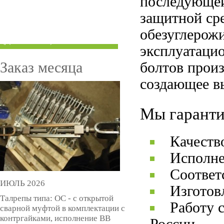
последующей
ТРУБЫ ПОД ГРУВЛОК
защитной ср
обезуглерож
КОМПЕНСАТОРЫ УСАДКИ
(ДОМКРАТЫ)
эксплуатаци
Заказ месяца
болтов прои
создающее в
Мы гаранти
Качеств
Исполне
Соответ
ИЮЛЬ 2026
Изготов
Талрепы типа: ОС - с открытой
Работу 
сварной муфтой в комплектации с
контргайками, исполнение ВВ