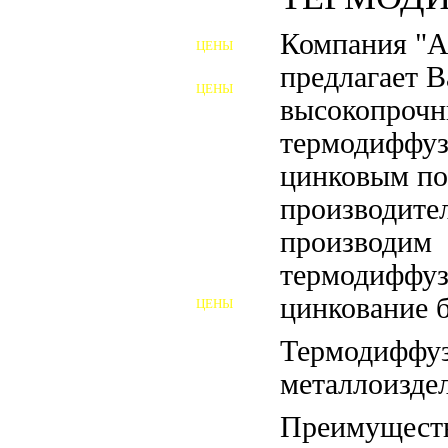
ФУНДАМЕНТНЫЕ БОЛТЫ
Компания "
ЦЕНЫ
АНКЕРНЫЕ ПЛИТЫ
предлагает 
ЦЕНЫ
ШАЙБЫ ФУНДАМЕНТНЫЕ
высокопрочн
термодиффу
ШЕСТИГРАННЫЕ БОЛТЫ
цинковым по
ВИНТЫ
производите
ПРОБКИ
производим
термодиффу
ОТКИДНЫЕ БОЛТЫ
цинкование б
ЦЕНЫ
БОЛТЫ СРБ (БСР)
Термодиффуз
НЕРЖАВЕЮЩИЙ КРЕПЁЖ
металлоиздел
БОЛТЫ ИЗ АРМАТУРЫ
Преимуществ
ВЫСОКОПРОЧНЫЙ КРЕПЁЖ