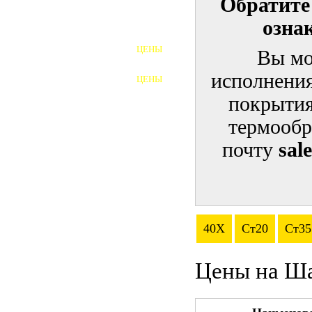
Обратите
озна
ШПИЛЬКИ
ЦЕНЫ
Вы мо
ПОЛНОРЕЗЬБОВЫЕ
ШПИЛЬКИ
исполнения
ЦЕНЫ
ГАЙКИ
покрытия
ШАЙБЫ
термообр
почту
sal
ТАЛРЕПЫ
ЗАКЛАДНЫЕ ДЕТАЛИ
ПРИЖИМНЫЕ ПЛАНКИ
40Х
Ст20
Ст35
АВТОМОБИЛЬНЫЙ КРЕПЕЖ
Цены на Ш
ВАННОЧКИ ДЛЯ
СВАРИВАНИЯ
ДОРЕЗКА РЕЗЬБЫ