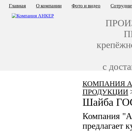
Главная
О компании
Фото и видео
Сотрудни
ПРОИ
П
крепёжн
с дост
КОМПАНИЯ А
КАЛЬКУЛЯТОР ЦЕН
ПРОДУКЦИИ
КРЕПЁЖ ПО ГОСТ
Шайба ГОС
КРЕПЁЖ С ЛЕВОЙ РЕЗЬБОЙ
Компания "
МЕТАЛЛОКОНСТРУКЦИИ
предлагает 