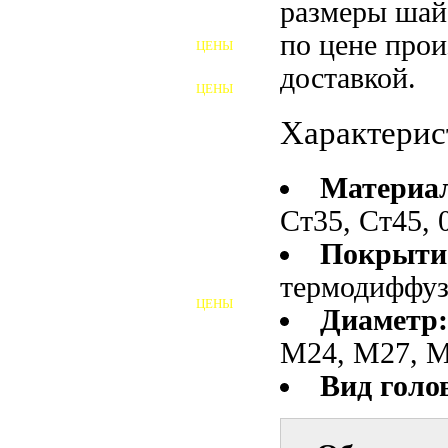
размеры шай
ФУНДАМЕНТНЫЕ БОЛТЫ
по цене прои
ЦЕНЫ
АНКЕРНЫЕ ПЛИТЫ
доставкой.
ЦЕНЫ
ШАЙБЫ ФУНДАМЕНТНЫЕ
Характерис
ШЕСТИГРАННЫЕ БОЛТЫ
Материа
ВИНТЫ
Ст35, Ст45, 
ПРОБКИ
Покрыти
ОТКИДНЫЕ БОЛТЫ
термодиффу
ЦЕНЫ
Диаметр:
БОЛТЫ СРБ (БСР)
М24, М27, М
НЕРЖАВЕЮЩИЙ КРЕПЁЖ
Вид голо
БОЛТЫ ИЗ АРМАТУРЫ
ВЫСОКОПРОЧНЫЙ КРЕПЁЖ