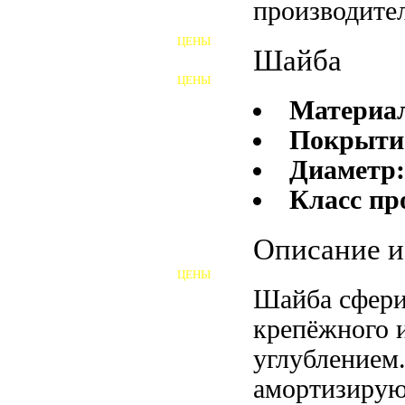
производител
ФУНДАМЕНТНЫЕ БОЛТЫ
ЦЕНЫ
АНКЕРНЫЕ ПЛИТЫ
Шайба
ЦЕНЫ
ШАЙБЫ ФУНДАМЕНТНЫЕ
Материа
ШЕСТИГРАННЫЕ БОЛТЫ
Покрыти
Диаметр
ВИНТЫ
Класс пр
ПРОБКИ
Описание и
ОТКИДНЫЕ БОЛТЫ
ЦЕНЫ
БОЛТЫ СРБ (БСР)
Шайба сфери
крепёжного 
НЕРЖАВЕЮЩИЙ КРЕПЁЖ
углублением
БОЛТЫ ИЗ АРМАТУРЫ
амортизирую
ВЫСОКОПРОЧНЫЙ КРЕПЁЖ