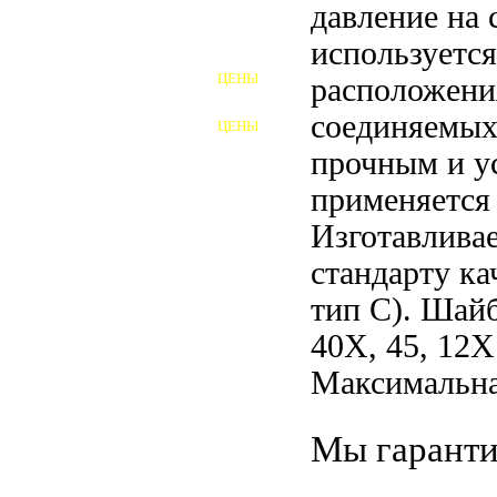
давление на
ШПИЛЬКИ
используется
ЦЕНЫ
расположени
ПОЛНОРЕЗЬБОВЫЕ
ШПИЛЬКИ
соединяемых 
ЦЕНЫ
ГАЙКИ
прочным и у
ШАЙБЫ
применяется
Изготавлива
ТАЛРЕПЫ
стандарту ка
ЗАКЛАДНЫЕ ДЕТАЛИ
тип С). Шай
ПРИЖИМНЫЕ ПЛАНКИ
40Х, 45, 12
Максимальна
АВТОМОБИЛЬНЫЙ КРЕПЕЖ
ВАННОЧКИ ДЛЯ
Мы гаранти
СВАРИВАНИЯ
ДОРЕЗКА РЕЗЬБЫ