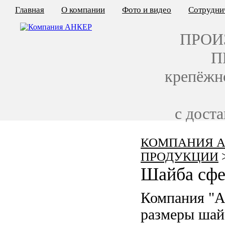
Главная
О компании
Фото и видео
Сотрудни
ПРОИ
П
крепёжн
с дост
КОМПАНИЯ А
КАЛЬКУЛЯТОР ЦЕН
ПРОДУКЦИИ
КРЕПЁЖ ПО ГОСТ
Шайба сфе
КРЕПЁЖ С ЛЕВОЙ РЕЗЬБОЙ
Компания "А
МЕТАЛЛОКОНСТРУКЦИИ
размеры шай