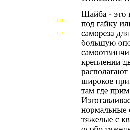
ШПИЛЬКИ
Шайба - это
ЦЕНЫ
под гайку ил
ПОЛНОРЕЗЬБОВЫЕ
ШПИЛЬКИ
самореза для
ЦЕНЫ
ГАЙКИ
большую опо
ШАЙБЫ
самоотвинчи
креплении дв
ТАЛРЕПЫ
располагают 
ЗАКЛАДНЫЕ ДЕТАЛИ
широкое прим
ПРИЖИМНЫЕ ПЛАНКИ
там где прим
Изготавлива
АВТОМОБИЛЬНЫЙ КРЕПЕЖ
нормальные 
ВАННОЧКИ ДЛЯ
СВАРИВАНИЯ
тяжелые с к
ДОРЕЗКА РЕЗЬБЫ
особо тяжел