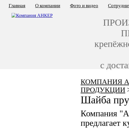
Главная
О компании
Фото и видео
Сотрудни
ПРОИ
П
крепёжн
с дост
КОМПАНИЯ А
КАЛЬКУЛЯТОР ЦЕН
ПРОДУКЦИИ
КРЕПЁЖ ПО ГОСТ
Шайба пру
КРЕПЁЖ С ЛЕВОЙ РЕЗЬБОЙ
Компания "
МЕТАЛЛОКОНСТРУКЦИИ
предлагает 