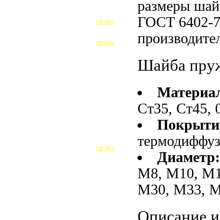
размеры ша
ФУНДАМЕНТНЫЕ БОЛТЫ
ГОСТ 6402-7
ЦЕНЫ
АНКЕРНЫЕ ПЛИТЫ
производител
ЦЕНЫ
ШАЙБЫ ФУНДАМЕНТНЫЕ
Шайба пру
ШЕСТИГРАННЫЕ БОЛТЫ
Материа
ВИНТЫ
Ст35, Ст45, 
ПРОБКИ
Покрыти
ОТКИДНЫЕ БОЛТЫ
термодиффу
ЦЕНЫ
Диаметр
БОЛТЫ СРБ (БСР)
М8, М10, М1
НЕРЖАВЕЮЩИЙ КРЕПЁЖ
М30, М33, М
БОЛТЫ ИЗ АРМАТУРЫ
Описание и
ВЫСОКОПРОЧНЫЙ КРЕПЁЖ