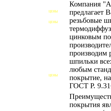
Компания "
ФУНДАМЕНТНЫЕ БОЛТЫ
предлагает 
ЦЕНЫ
АНКЕРНЫЕ ПЛИТЫ
резьбовые ш
ЦЕНЫ
ШАЙБЫ ФУНДАМЕНТНЫЕ
термодиффу
цинковым по
ШЕСТИГРАННЫЕ БОЛТЫ
производите
ВИНТЫ
производим 
ПРОБКИ
шпильки всех
ОТКИДНЫЕ БОЛТЫ
любым станд
ЦЕНЫ
покрытие, на
БОЛТЫ СРБ (БСР)
ГОСТ Р. 9.31
НЕРЖАВЕЮЩИЙ КРЕПЁЖ
Преимуществ
БОЛТЫ ИЗ АРМАТУРЫ
покрытия явл
ВЫСОКОПРОЧНЫЙ КРЕПЁЖ