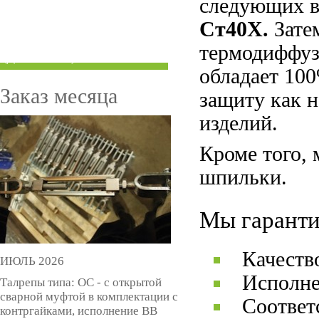
следующих в
ТРУБЫ ПОД ГРУВЛОК
Ст40Х.
Зате
КОМПЕНСАТОРЫ УСАДКИ
термодиффуз
(ДОМКРАТЫ)
обладает 10
Заказ месяца
защиту как 
изделий.
Кроме того,
шпильки.
Мы гаранти
Качеств
ИЮЛЬ 2026
Исполне
Талрепы типа: ОС - с открытой
сварной муфтой в комплектации с
Соответ
контргайками, исполнение ВВ