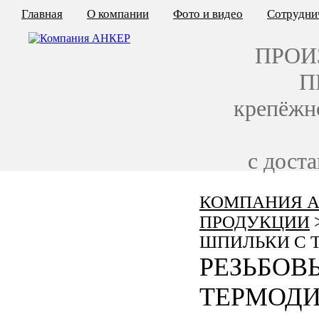
Главная
О компании
Фото и видео
Сотрудни
ПРОИ
П
крепёжн
с дост
КОМПАНИЯ А
КАЛЬКУЛЯТОР ЦЕН
ПРОДУКЦИИ
КРЕПЁЖ ПО ГОСТ
ШПИЛЬКИ С
РЕЗЬБОВ
КРЕПЁЖ С ЛЕВОЙ РЕЗЬБОЙ
ТЕРМОД
МЕТАЛЛОКОНСТРУКЦИИ