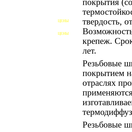
покрытия (со
термостойко
ШПИЛЬКИ
твердость, о
ЦЕНЫ
ПОЛНОРЕЗЬБОВЫЕ
Возможность
ШПИЛЬКИ
ЦЕНЫ
ГАЙКИ
крепеж. Сро
лет.
ШАЙБЫ
Резьбовые ш
ТАЛРЕПЫ
покрытием н
ЗАКЛАДНЫЕ ДЕТАЛИ
отраслях пр
ПРИЖИМНЫЕ ПЛАНКИ
применяются
АВТОМОБИЛЬНЫЙ КРЕПЕЖ
изготавлива
термодиффу
ВАННОЧКИ ДЛЯ
СВАРИВАНИЯ
Резьбовые ш
ДОРЕЗКА РЕЗЬБЫ