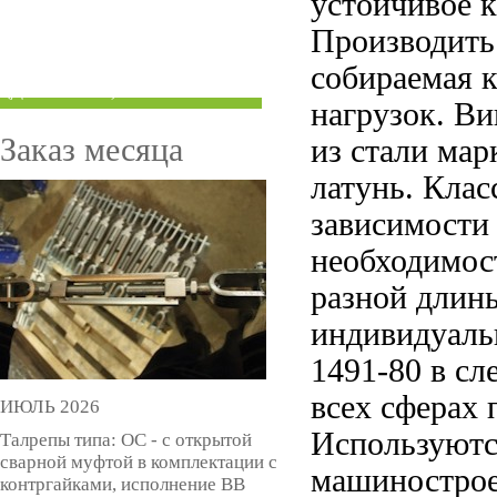
устойчивое 
ТРУБЫ ПОД ГРУВЛОК
Производить
собираемая 
КОМПЕНСАТОРЫ УСАДКИ
(ДОМКРАТЫ)
нагрузок. В
Заказ месяца
из стали марк
латунь. Класс
зависимости
необходимос
разной длины
индивидуаль
1491-80 в сл
всех сферах 
ИЮЛЬ 2026
Используются
Талрепы типа: ОС - с открытой
сварной муфтой в комплектации с
машинострое
контргайками, исполнение ВВ