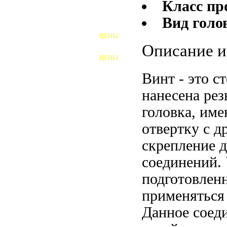
Класс пр
Вид голо
ШПИЛЬКИ
ЦЕНЫ
ПОЛНОРЕЗЬБОВЫЕ
Описание и
ШПИЛЬКИ
ЦЕНЫ
ГАЙКИ
Винт - это с
ШАЙБЫ
нанесена рез
ТАЛРЕПЫ
головка, им
отвертку с д
ЗАКЛАДНЫЕ ДЕТАЛИ
скрепление д
ПРИЖИМНЫЕ ПЛАНКИ
соединений. 
АВТОМОБИЛЬНЫЙ КРЕПЕЖ
подготовленн
применяться
ВАННОЧКИ ДЛЯ
СВАРИВАНИЯ
Данное соеди
ДОРЕЗКА РЕЗЬБЫ