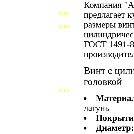
Компания "
ФУНДАМЕНТНЫЕ БОЛТЫ
предлагает 
ЦЕНЫ
АНКЕРНЫЕ ПЛИТЫ
размеры винт
ЦЕНЫ
ШАЙБЫ ФУНДАМЕНТНЫЕ
цилиндричес
ГОСТ 1491-8
ШЕСТИГРАННЫЕ БОЛТЫ
производител
ВИНТЫ
Винт с цил
ПРОБКИ
головкой
ОТКИДНЫЕ БОЛТЫ
ЦЕНЫ
БОЛТЫ СРБ (БСР)
Материа
латунь
НЕРЖАВЕЮЩИЙ КРЕПЁЖ
Покрыти
БОЛТЫ ИЗ АРМАТУРЫ
Диаметр
ВЫСОКОПРОЧНЫЙ КРЕПЁЖ