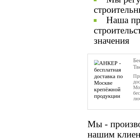
строительн
Наша пр
строительс
значения
Бе
Тв
При
дос
Мо
бе
лю
Мы - произв
нашим клиен