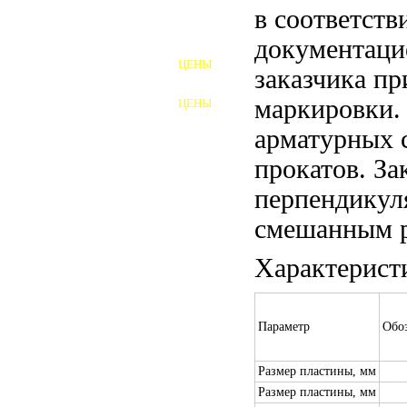
в соответств
ШПИЛЬКИ
документаци
ЦЕНЫ
заказчика пр
ПОЛНОРЕЗЬБОВЫЕ
ШПИЛЬКИ
маркировки.
ЦЕНЫ
ГАЙКИ
арматурных 
ШАЙБЫ
прокатов. За
ТАЛРЕПЫ
перпендикул
смешанным р
ЗАКЛАДНЫЕ ДЕТАЛИ
Характерист
ПРИЖИМНЫЕ ПЛАНКИ
АВТОМОБИЛЬНЫЙ КРЕПЕЖ
Параметр
Обо
ВАННОЧКИ ДЛЯ
СВАРИВАНИЯ
Размер пластины, мм
ДОРЕЗКА РЕЗЬБЫ
Размер пластины, мм