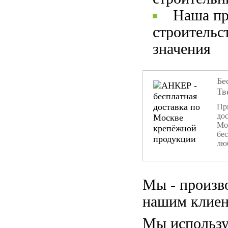
Наша пр
строительс
значения
Бе
Тв
При
дос
Мо
бе
лю
Мы - произв
нашим клиен
Мы использу