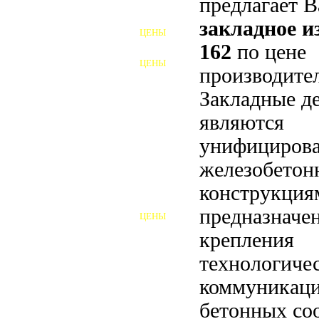
предлагает 
ФУНДАМЕНТНЫЕ БОЛТЫ
закладное 
ЦЕНЫ
АНКЕРНЫЕ ПЛИТЫ
162
по цене
ЦЕНЫ
производител
ШАЙБЫ ФУНДАМЕНТНЫЕ
Закладные д
ШЕСТИГРАННЫЕ БОЛТЫ
являются
ВИНТЫ
унифициров
ПРОБКИ
железобето
конструкция
ОТКИДНЫЕ БОЛТЫ
предназначе
ЦЕНЫ
БОЛТЫ СРБ (БСР)
крепления
НЕРЖАВЕЮЩИЙ КРЕПЁЖ
технологиче
коммуникаци
БОЛТЫ ИЗ АРМАТУРЫ
бетонных со
ВЫСОКОПРОЧНЫЙ КРЕПЁЖ