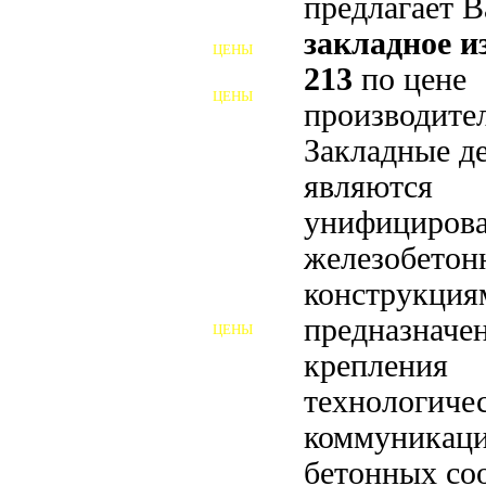
предлагает 
ФУНДАМЕНТНЫЕ БОЛТЫ
закладное 
ЦЕНЫ
АНКЕРНЫЕ ПЛИТЫ
213
по цене
ЦЕНЫ
производител
ШАЙБЫ ФУНДАМЕНТНЫЕ
Закладные д
ШЕСТИГРАННЫЕ БОЛТЫ
являются
ВИНТЫ
унифициров
ПРОБКИ
железобето
конструкция
ОТКИДНЫЕ БОЛТЫ
предназначе
ЦЕНЫ
БОЛТЫ СРБ (БСР)
крепления
НЕРЖАВЕЮЩИЙ КРЕПЁЖ
технологиче
коммуникаци
БОЛТЫ ИЗ АРМАТУРЫ
бетонных со
ВЫСОКОПРОЧНЫЙ КРЕПЁЖ