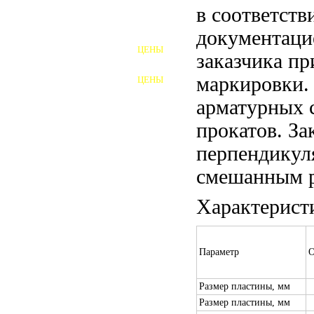
в соответств
ШПИЛЬКИ
документаци
ЦЕНЫ
заказчика пр
ПОЛНОРЕЗЬБОВЫЕ
ШПИЛЬКИ
маркировки.
ЦЕНЫ
ГАЙКИ
арматурных 
ШАЙБЫ
прокатов. За
ТАЛРЕПЫ
перпендикул
смешанным р
ЗАКЛАДНЫЕ ДЕТАЛИ
Характерист
ПРИЖИМНЫЕ ПЛАНКИ
АВТОМОБИЛЬНЫЙ КРЕПЕЖ
Параметр
О
ВАННОЧКИ ДЛЯ
СВАРИВАНИЯ
Размер пластины, мм
ДОРЕЗКА РЕЗЬБЫ
Размер пластины, мм