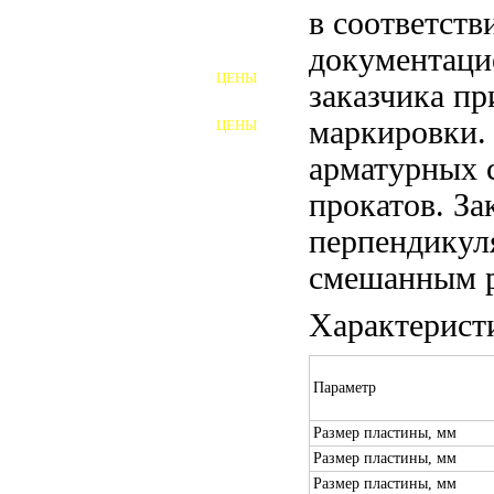
в соответств
ШПИЛЬКИ
документаци
ЦЕНЫ
заказчика пр
ПОЛНОРЕЗЬБОВЫЕ
ШПИЛЬКИ
маркировки.
ЦЕНЫ
ГАЙКИ
арматурных 
ШАЙБЫ
прокатов. За
ТАЛРЕПЫ
перпендикул
смешанным р
ЗАКЛАДНЫЕ ДЕТАЛИ
Характерист
ПРИЖИМНЫЕ ПЛАНКИ
АВТОМОБИЛЬНЫЙ КРЕПЕЖ
Параметр
ВАННОЧКИ ДЛЯ
Размер пластины, мм
СВАРИВАНИЯ
Размер пластины, мм
ДОРЕЗКА РЕЗЬБЫ
Размер пластины, мм