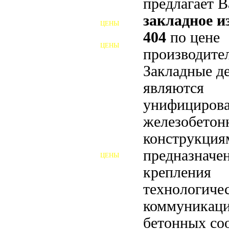
предлагает 
ФУНДАМЕНТНЫЕ БОЛТЫ
закладное 
ЦЕНЫ
АНКЕРНЫЕ ПЛИТЫ
404
по цене
ЦЕНЫ
производител
ШАЙБЫ ФУНДАМЕНТНЫЕ
Закладные д
ШЕСТИГРАННЫЕ БОЛТЫ
являются
ВИНТЫ
унифициров
ПРОБКИ
железобето
конструкция
ОТКИДНЫЕ БОЛТЫ
предназначе
ЦЕНЫ
БОЛТЫ СРБ (БСР)
крепления
НЕРЖАВЕЮЩИЙ КРЕПЁЖ
технологиче
коммуникаци
БОЛТЫ ИЗ АРМАТУРЫ
бетонных со
ВЫСОКОПРОЧНЫЙ КРЕПЁЖ