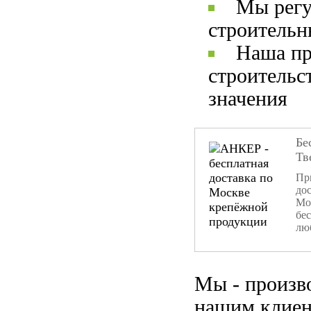
Мы регу
строительн
Наша пр
строительс
значения
Бе
Тв
При
дос
Мо
бе
лю
Мы - произв
нашим клиен