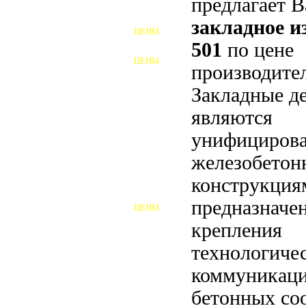
предлагает 
ФУНДАМЕНТНЫЕ БОЛТЫ
закладное 
ЦЕНЫ
АНКЕРНЫЕ ПЛИТЫ
501
по цене
ЦЕНЫ
производител
ШАЙБЫ ФУНДАМЕНТНЫЕ
Закладные д
ШЕСТИГРАННЫЕ БОЛТЫ
являются
ВИНТЫ
унифициров
ПРОБКИ
железобето
конструкция
ОТКИДНЫЕ БОЛТЫ
предназначе
ЦЕНЫ
БОЛТЫ СРБ (БСР)
крепления
НЕРЖАВЕЮЩИЙ КРЕПЁЖ
технологиче
коммуникаци
БОЛТЫ ИЗ АРМАТУРЫ
бетонных со
ВЫСОКОПРОЧНЫЙ КРЕПЁЖ