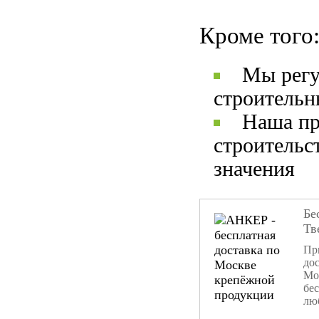
Кроме того
Мы регу
строительн
Наша пр
строительс
значения
Бе
Тв
При
дос
Мо
бе
лю