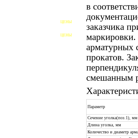
в соответств
ШПИЛЬКИ
документаци
ЦЕНЫ
заказчика пр
ПОЛНОРЕЗЬБОВЫЕ
ШПИЛЬКИ
маркировки.
ЦЕНЫ
ГАЙКИ
арматурных 
ШАЙБЫ
прокатов. За
ТАЛРЕПЫ
перпендикул
смешанным р
ЗАКЛАДНЫЕ ДЕТАЛИ
Характерист
ПРИЖИМНЫЕ ПЛАНКИ
АВТОМОБИЛЬНЫЙ КРЕПЕЖ
Параметр
ВАННОЧКИ ДЛЯ
Сечение уголка(поз.1), мм
СВАРИВАНИЯ
Длина уголка, мм
ДОРЕЗКА РЕЗЬБЫ
Количество и диаметр арма