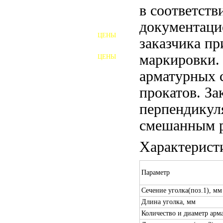
в соответств
ШПИЛЬКИ
документаци
ЦЕНЫ
заказчика пр
ПОЛНОРЕЗЬБОВЫЕ
ШПИЛЬКИ
маркировки.
ЦЕНЫ
ГАЙКИ
арматурных 
ШАЙБЫ
прокатов. За
ТАЛРЕПЫ
перпендикул
смешанным р
ЗАКЛАДНЫЕ ДЕТАЛИ
Характерист
ПРИЖИМНЫЕ ПЛАНКИ
АВТОМОБИЛЬНЫЙ КРЕПЕЖ
Параметр
ВАННОЧКИ ДЛЯ
Сечение уголка(поз.1), мм
СВАРИВАНИЯ
Длина уголка, мм
ДОРЕЗКА РЕЗЬБЫ
Количество и диаметр арма