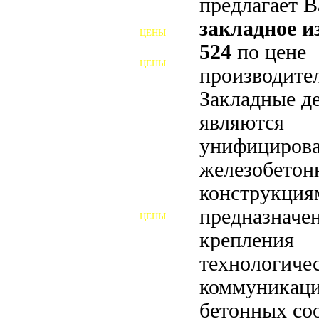
предлагает 
ФУНДАМЕНТНЫЕ БОЛТЫ
закладное 
ЦЕНЫ
АНКЕРНЫЕ ПЛИТЫ
524
по цене
ЦЕНЫ
производител
ШАЙБЫ ФУНДАМЕНТНЫЕ
Закладные д
ШЕСТИГРАННЫЕ БОЛТЫ
являются
ВИНТЫ
унифициров
ПРОБКИ
железобето
конструкция
ОТКИДНЫЕ БОЛТЫ
предназначе
ЦЕНЫ
БОЛТЫ СРБ (БСР)
крепления
НЕРЖАВЕЮЩИЙ КРЕПЁЖ
технологиче
коммуникаци
БОЛТЫ ИЗ АРМАТУРЫ
бетонных со
ВЫСОКОПРОЧНЫЙ КРЕПЁЖ