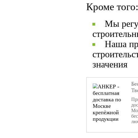
Кроме того
Мы регу
строительн
Наша пр
строительс
значения
Бе
Тв
При
дос
Мо
бе
лю