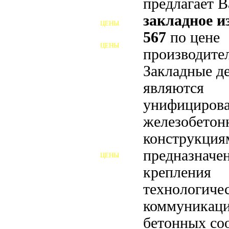
предлагает 
ФУНДАМЕНТНЫЕ БОЛТЫ
закладное 
ЦЕНЫ
АНКЕРНЫЕ ПЛИТЫ
567
по цене
ЦЕНЫ
производител
ШАЙБЫ ФУНДАМЕНТНЫЕ
Закладные д
ШЕСТИГРАННЫЕ БОЛТЫ
являются
ВИНТЫ
унифициров
ПРОБКИ
железобето
конструкция
ОТКИДНЫЕ БОЛТЫ
предназначе
ЦЕНЫ
БОЛТЫ СРБ (БСР)
крепления
НЕРЖАВЕЮЩИЙ КРЕПЁЖ
технологиче
коммуникаци
БОЛТЫ ИЗ АРМАТУРЫ
бетонных со
ВЫСОКОПРОЧНЫЙ КРЕПЁЖ