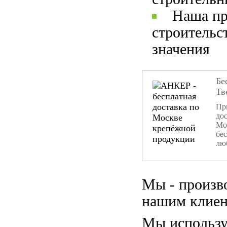
Наша пр
строительс
значения
Бе
Тв
При
дос
Мо
бе
лю
Мы - произв
нашим клиен
Мы использу