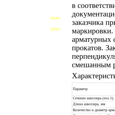
в соответств
ШПИЛЬКИ
документаци
ЦЕНЫ
заказчика пр
ПОЛНОРЕЗЬБОВЫЕ
ШПИЛЬКИ
маркировки.
ЦЕНЫ
ГАЙКИ
арматурных 
ШАЙБЫ
прокатов. За
ТАЛРЕПЫ
перпендикул
смешанным р
ЗАКЛАДНЫЕ ДЕТАЛИ
Характерист
ПРИЖИМНЫЕ ПЛАНКИ
АВТОМОБИЛЬНЫЙ КРЕПЕЖ
Параметр
ВАННОЧКИ ДЛЯ
Сечение швеллера (поз.1),
СВАРИВАНИЯ
Длина швеллера, мм
ДОРЕЗКА РЕЗЬБЫ
Количество и диаметр арма