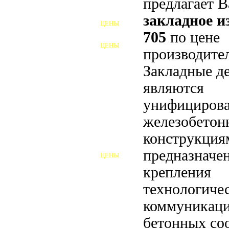
предлагает 
ФУНДАМЕНТНЫЕ БОЛТЫ
закладное 
ЦЕНЫ
АНКЕРНЫЕ ПЛИТЫ
705
по цене
ЦЕНЫ
производител
ШАЙБЫ ФУНДАМЕНТНЫЕ
Закладные д
ШЕСТИГРАННЫЕ БОЛТЫ
являются
ВИНТЫ
унифициров
ПРОБКИ
железобето
конструкция
ОТКИДНЫЕ БОЛТЫ
предназначе
ЦЕНЫ
БОЛТЫ СРБ (БСР)
крепления
НЕРЖАВЕЮЩИЙ КРЕПЁЖ
технологиче
коммуникаци
БОЛТЫ ИЗ АРМАТУРЫ
бетонных со
ВЫСОКОПРОЧНЫЙ КРЕПЁЖ