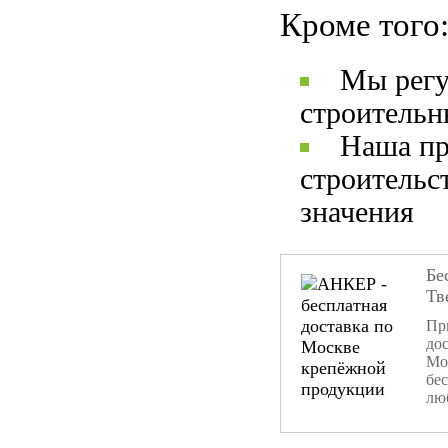
Кроме того
Мы регу
строительн
Наша пр
строительс
значения
Бе
Тв
При
дос
Мо
бе
лю