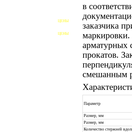
в соответств
ШПИЛЬКИ
документаци
ЦЕНЫ
заказчика пр
ПОЛНОРЕЗЬБОВЫЕ
ШПИЛЬКИ
маркировки.
ЦЕНЫ
ГАЙКИ
арматурных 
ШАЙБЫ
прокатов. За
ТАЛРЕПЫ
перпендикул
смешанным р
ЗАКЛАДНЫЕ ДЕТАЛИ
Характерист
ПРИЖИМНЫЕ ПЛАНКИ
АВТОМОБИЛЬНЫЙ КРЕПЕЖ
Параметр
ВАННОЧКИ ДЛЯ
Размер, мм
СВАРИВАНИЯ
Размер, мм
ДОРЕЗКА РЕЗЬБЫ
Количество стержней вдол