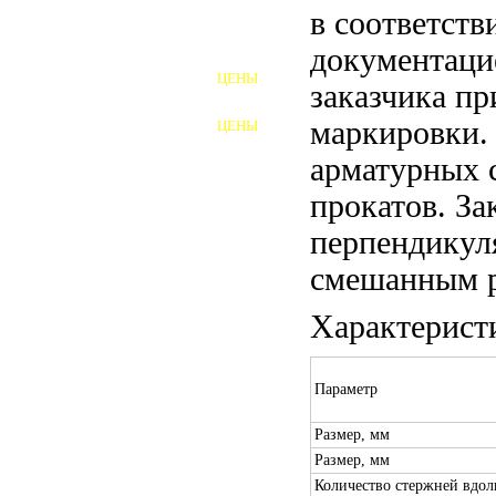
в соответств
ШПИЛЬКИ
документаци
ЦЕНЫ
заказчика пр
ПОЛНОРЕЗЬБОВЫЕ
ШПИЛЬКИ
маркировки.
ЦЕНЫ
ГАЙКИ
арматурных 
ШАЙБЫ
прокатов. За
ТАЛРЕПЫ
перпендикул
смешанным р
ЗАКЛАДНЫЕ ДЕТАЛИ
Характерист
ПРИЖИМНЫЕ ПЛАНКИ
АВТОМОБИЛЬНЫЙ КРЕПЕЖ
Параметр
ВАННОЧКИ ДЛЯ
Размер, мм
СВАРИВАНИЯ
Размер, мм
ДОРЕЗКА РЕЗЬБЫ
Количество стержней вдол