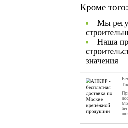
Кроме того
Мы регу
строительн
Наша пр
строительс
значения
Бе
Тв
При
дос
Мо
бе
лю