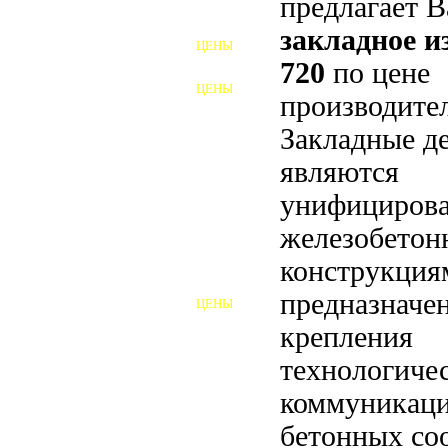
предлагает 
ФУНДАМЕНТНЫЕ БОЛТЫ
закладное 
ЦЕНЫ
АНКЕРНЫЕ ПЛИТЫ
720
по цене
ЦЕНЫ
производител
ШАЙБЫ ФУНДАМЕНТНЫЕ
Закладные д
ШЕСТИГРАННЫЕ БОЛТЫ
являются
ВИНТЫ
унифициров
ПРОБКИ
железобето
конструкция
ОТКИДНЫЕ БОЛТЫ
предназначе
ЦЕНЫ
БОЛТЫ СРБ (БСР)
крепления
НЕРЖАВЕЮЩИЙ КРЕПЁЖ
технологиче
коммуникаци
БОЛТЫ ИЗ АРМАТУРЫ
бетонных со
ВЫСОКОПРОЧНЫЙ КРЕПЁЖ