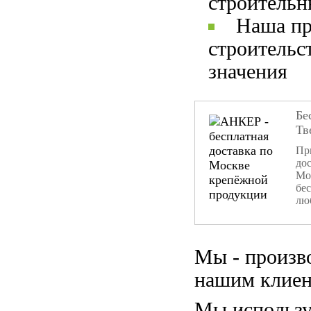
строительн
Наша пр
строительс
значения
Бе
Тв
При
дос
Мо
бе
лю
Мы - произв
нашим клиен
Мы использу