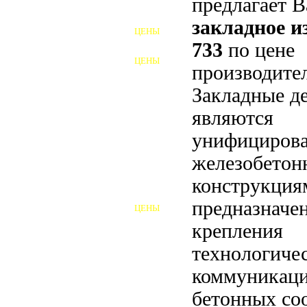
предлагает 
ФУНДАМЕНТНЫЕ БОЛТЫ
закладное 
ЦЕНЫ
АНКЕРНЫЕ ПЛИТЫ
733
по цене
ЦЕНЫ
производител
ШАЙБЫ ФУНДАМЕНТНЫЕ
Закладные д
ШЕСТИГРАННЫЕ БОЛТЫ
являются
ВИНТЫ
унифициров
ПРОБКИ
железобето
конструкция
ОТКИДНЫЕ БОЛТЫ
предназначе
ЦЕНЫ
БОЛТЫ СРБ (БСР)
крепления
НЕРЖАВЕЮЩИЙ КРЕПЁЖ
технологиче
коммуникаци
БОЛТЫ ИЗ АРМАТУРЫ
бетонных со
ВЫСОКОПРОЧНЫЙ КРЕПЁЖ