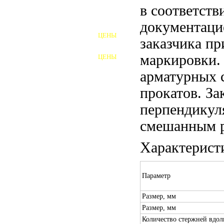
в соответств
ШПИЛЬКИ
документаци
ЦЕНЫ
заказчика пр
ПОЛНОРЕЗЬБОВЫЕ
ШПИЛЬКИ
маркировки.
ЦЕНЫ
ГАЙКИ
арматурных 
ШАЙБЫ
прокатов. За
ТАЛРЕПЫ
перпендикул
смешанным р
ЗАКЛАДНЫЕ ДЕТАЛИ
Характерист
ПРИЖИМНЫЕ ПЛАНКИ
АВТОМОБИЛЬНЫЙ КРЕПЕЖ
Параметр
ВАННОЧКИ ДЛЯ
Размер, мм
СВАРИВАНИЯ
Размер, мм
ДОРЕЗКА РЕЗЬБЫ
Количество стержней вдол