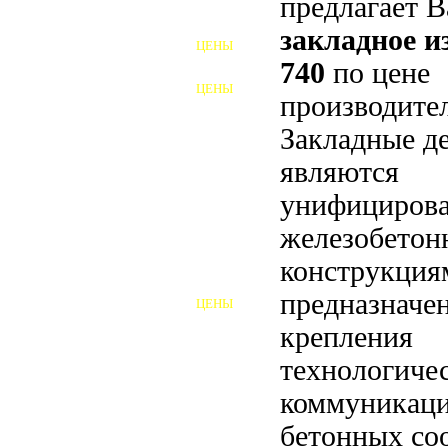
предлагает 
ФУНДАМЕНТНЫЕ БОЛТЫ
закладное 
ЦЕНЫ
АНКЕРНЫЕ ПЛИТЫ
740
по цене
ЦЕНЫ
производител
ШАЙБЫ ФУНДАМЕНТНЫЕ
Закладные д
ШЕСТИГРАННЫЕ БОЛТЫ
являются
ВИНТЫ
унифициров
ПРОБКИ
железобето
конструкция
ОТКИДНЫЕ БОЛТЫ
предназначе
ЦЕНЫ
БОЛТЫ СРБ (БСР)
крепления
НЕРЖАВЕЮЩИЙ КРЕПЁЖ
технологиче
коммуникаци
БОЛТЫ ИЗ АРМАТУРЫ
бетонных со
ВЫСОКОПРОЧНЫЙ КРЕПЁЖ