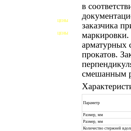
в соответств
ШПИЛЬКИ
документаци
ЦЕНЫ
заказчика пр
ПОЛНОРЕЗЬБОВЫЕ
ШПИЛЬКИ
маркировки.
ЦЕНЫ
ГАЙКИ
арматурных 
ШАЙБЫ
прокатов. За
ТАЛРЕПЫ
перпендикул
смешанным р
ЗАКЛАДНЫЕ ДЕТАЛИ
Характерист
ПРИЖИМНЫЕ ПЛАНКИ
АВТОМОБИЛЬНЫЙ КРЕПЕЖ
Параметр
ВАННОЧКИ ДЛЯ
Размер, мм
СВАРИВАНИЯ
Размер, мм
ДОРЕЗКА РЕЗЬБЫ
Количество стержней вдол