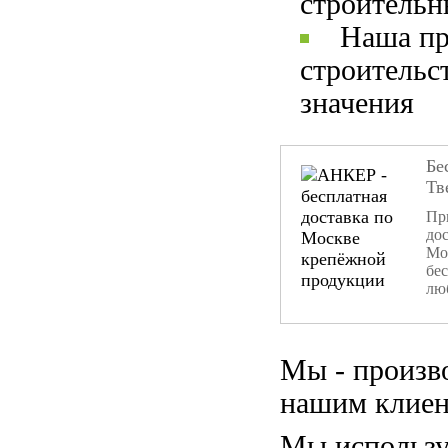
строительн
Наша пр
строительс
значения
Бе
Тв
При
дос
Мо
бе
лю
Мы - произв
нашим клиен
Мы использу