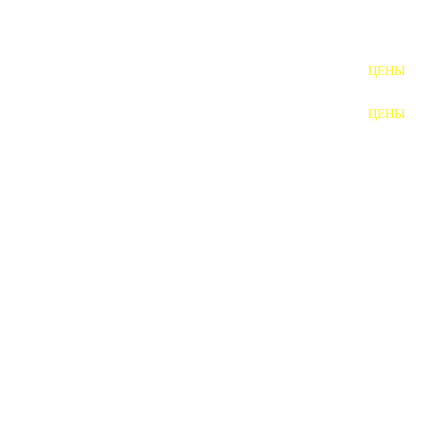
ШПИЛЬКИ
ЦЕНЫ
ПОЛНОРЕЗЬБОВЫЕ
ШПИЛЬКИ
ЦЕНЫ
ГАЙКИ
ШАЙБЫ
ТАЛРЕПЫ
ЗАКЛАДНЫЕ ДЕТАЛИ
ПРИЖИМНЫЕ ПЛАНКИ
АВТОМОБИЛЬНЫЙ КРЕПЕЖ
ВАННОЧКИ ДЛЯ
СВАРИВАНИЯ
ДОРЕЗКА РЕЗЬБЫ