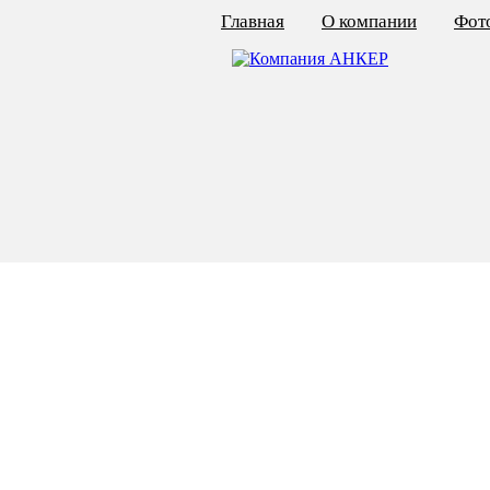
Главная
О компании
Фото
КАЛЬКУЛЯТОР ЦЕН
КРЕПЁЖ ПО ГОСТ
КРЕПЁЖ С ЛЕВОЙ РЕЗЬБОЙ
МЕТАЛЛОКОНСТРУКЦИИ