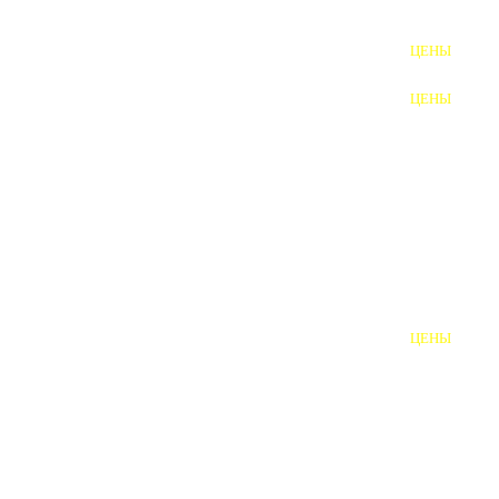
ФУНДАМЕНТНЫЕ БОЛТЫ
ЦЕНЫ
АНКЕРНЫЕ ПЛИТЫ
ЦЕНЫ
ШАЙБЫ ФУНДАМЕНТНЫЕ
ШЕСТИГРАННЫЕ БОЛТЫ
ВИНТЫ
ПРОБКИ
ОТКИДНЫЕ БОЛТЫ
ЦЕНЫ
БОЛТЫ СРБ (БСР)
НЕРЖАВЕЮЩИЙ КРЕПЁЖ
БОЛТЫ ИЗ АРМАТУРЫ
ВЫСОКОПРОЧНЫЙ КРЕПЁЖ