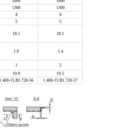
1000
1000
1300
1300
4
4
5
5
18.1
18.1
1.8
1.4
1
2
19.9
19.5
1.400-15.B1.720-56
1.400-15.B1.720-57