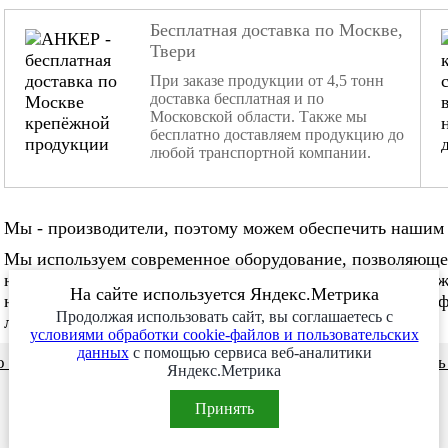
Бесплатная доставка по Москве,
Твери
При заказе продукции от 4,5 тонн
доставка бесплатная и по
Московской области. Также мы
бесплатно доставляем продукцию до
любой транспортной компании.
Мы - производители, поэтому можем обеспечить нашим 
Мы используем современное оборудование, позволяюще
нестандартные заказы. Мы не боимся изготовления слож
На сайте используется Яндекс.Метрика
нужное количество в нужные сроки. Наша команда проф
Продолжая использовать сайт, вы соглашаетесь с
любой сложности!
условиями обработки cookie-файлов и пользовательских
данных
с помощью сервиса веб-аналитики
 и видео
Сотрудничество
Заказ месяца
Заказат
Яндекс.Метрика
Принять