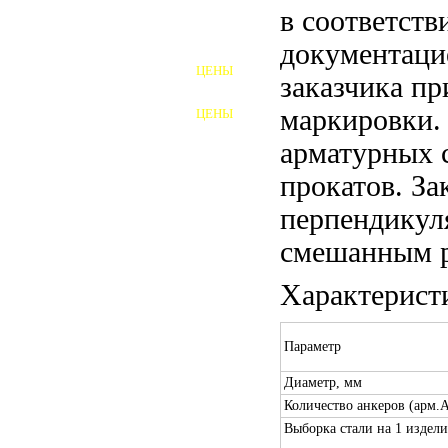
в соответств
ШПИЛЬКИ
документаци
ЦЕНЫ
заказчика пр
ПОЛНОРЕЗЬБОВЫЕ
ШПИЛЬКИ
маркировки.
ЦЕНЫ
ГАЙКИ
арматурных 
ШАЙБЫ
прокатов. За
ТАЛРЕПЫ
перпендикул
смешанным р
ЗАКЛАДНЫЕ ДЕТАЛИ
Характерист
ПРИЖИМНЫЕ ПЛАНКИ
АВТОМОБИЛЬНЫЙ КРЕПЕЖ
Параметр
ВАННОЧКИ ДЛЯ
Диаметр, мм
СВАРИВАНИЯ
Количество анкеров (арм.A
ДОРЕЗКА РЕЗЬБЫ
Выборка стали на 1 издели