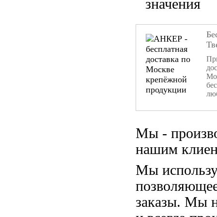
значения
Бе
Тв
При
дос
Мо
бе
лю
Мы - произв
нашим клиен
Мы использу
позволяющее
заказы. Мы 