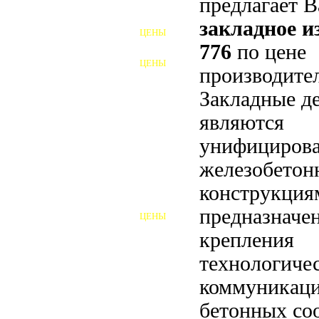
предлагает 
ФУНДАМЕНТНЫЕ БОЛТЫ
закладное 
ЦЕНЫ
АНКЕРНЫЕ ПЛИТЫ
776
по цене
ЦЕНЫ
производител
ШАЙБЫ ФУНДАМЕНТНЫЕ
Закладные д
ШЕСТИГРАННЫЕ БОЛТЫ
являются
ВИНТЫ
унифициров
ПРОБКИ
железобето
конструкция
ОТКИДНЫЕ БОЛТЫ
предназначе
ЦЕНЫ
БОЛТЫ СРБ (БСР)
крепления
НЕРЖАВЕЮЩИЙ КРЕПЁЖ
технологиче
коммуникаци
БОЛТЫ ИЗ АРМАТУРЫ
бетонных со
ВЫСОКОПРОЧНЫЙ КРЕПЁЖ