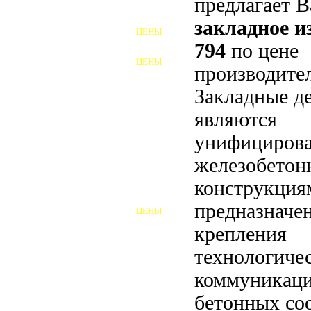
предлагает 
ФУНДАМЕНТНЫЕ БОЛТЫ
закладное 
ЦЕНЫ
АНКЕРНЫЕ ПЛИТЫ
794
по цене
ЦЕНЫ
производител
ШАЙБЫ ФУНДАМЕНТНЫЕ
Закладные д
ШЕСТИГРАННЫЕ БОЛТЫ
являются
ВИНТЫ
унифициров
ПРОБКИ
железобето
конструкция
ОТКИДНЫЕ БОЛТЫ
предназначе
ЦЕНЫ
БОЛТЫ СРБ (БСР)
крепления
НЕРЖАВЕЮЩИЙ КРЕПЁЖ
технологиче
коммуникаци
БОЛТЫ ИЗ АРМАТУРЫ
бетонных со
ВЫСОКОПРОЧНЫЙ КРЕПЁЖ