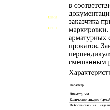
в соответств
ШПИЛЬКИ
документаци
ЦЕНЫ
заказчика пр
ПОЛНОРЕЗЬБОВЫЕ
ШПИЛЬКИ
маркировки.
ЦЕНЫ
ГАЙКИ
арматурных 
ШАЙБЫ
прокатов. За
ТАЛРЕПЫ
перпендикул
смешанным р
ЗАКЛАДНЫЕ ДЕТАЛИ
Характерист
ПРИЖИМНЫЕ ПЛАНКИ
АВТОМОБИЛЬНЫЙ КРЕПЕЖ
Параметр
ВАННОЧКИ ДЛЯ
Диаметр, мм
СВАРИВАНИЯ
Количество анкеров (арм.A
ДОРЕЗКА РЕЗЬБЫ
Выборка стали на 1 издели