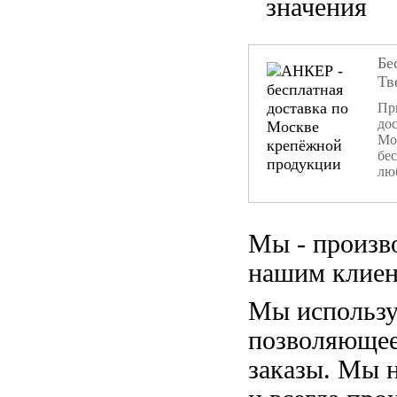
значения
Бе
Тв
При
дос
Мо
бе
лю
Мы - произв
нашим клиен
Мы использу
позволяющее
заказы. Мы 