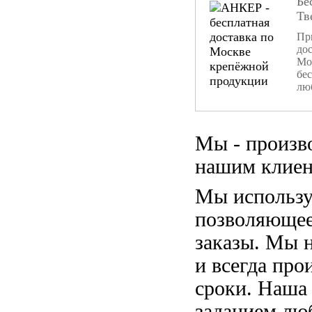
Бе
Тв
При
дос
Мо
бе
лю
Мы - произв
нашим клиен
Мы использу
позволяющее
заказы. Мы 
и всегда пр
сроки. Наша
заданием лю