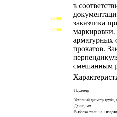
в соответств
ШПИЛЬКИ
документаци
ЦЕНЫ
заказчика пр
ПОЛНОРЕЗЬБОВЫЕ
ШПИЛЬКИ
маркировки.
ЦЕНЫ
ГАЙКИ
арматурных 
ШАЙБЫ
прокатов. За
ТАЛРЕПЫ
перпендикул
смешанным р
ЗАКЛАДНЫЕ ДЕТАЛИ
Характерист
ПРИЖИМНЫЕ ПЛАНКИ
АВТОМОБИЛЬНЫЙ КРЕПЕЖ
Параметр
ВАННОЧКИ ДЛЯ
Условный диаметр трубы,
СВАРИВАНИЯ
Длина, мм
ДОРЕЗКА РЕЗЬБЫ
Выборка стали на 1 изделие