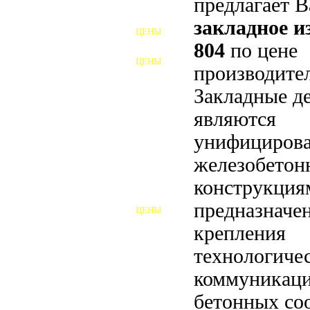
предлагает 
ФУНДАМЕНТНЫЕ БОЛТЫ
закладное 
ЦЕНЫ
АНКЕРНЫЕ ПЛИТЫ
804
по цене
ЦЕНЫ
производител
ШАЙБЫ ФУНДАМЕНТНЫЕ
Закладные д
ШЕСТИГРАННЫЕ БОЛТЫ
являются
ВИНТЫ
унифициров
ПРОБКИ
железобето
конструкция
ОТКИДНЫЕ БОЛТЫ
предназначе
ЦЕНЫ
БОЛТЫ СРБ (БСР)
крепления
НЕРЖАВЕЮЩИЙ КРЕПЁЖ
технологиче
коммуникаци
БОЛТЫ ИЗ АРМАТУРЫ
бетонных со
ВЫСОКОПРОЧНЫЙ КРЕПЁЖ