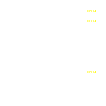
ФУНДАМЕНТНЫЕ БОЛТЫ
ЦЕНЫ
АНКЕРНЫЕ ПЛИТЫ
ЦЕНЫ
ШАЙБЫ ФУНДАМЕНТНЫЕ
ШЕСТИГРАННЫЕ БОЛТЫ
ВИНТЫ
ПРОБКИ
ОТКИДНЫЕ БОЛТЫ
ЦЕНЫ
БОЛТЫ СРБ (БСР)
НЕРЖАВЕЮЩИЙ КРЕПЁЖ
БОЛТЫ ИЗ АРМАТУРЫ
ВЫСОКОПРОЧНЫЙ КРЕПЁЖ