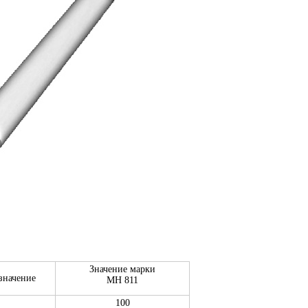
Значение марки
значение
МН 811
100