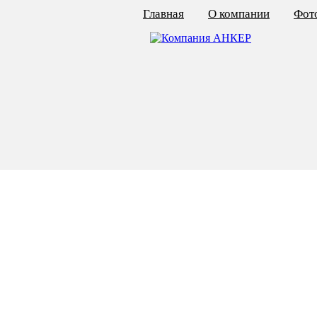
Главная
О компании
Фото
КАЛЬКУЛЯТОР ЦЕН
КРЕПЁЖ ПО ГОСТ
КРЕПЁЖ С ЛЕВОЙ РЕЗЬБОЙ
МЕТАЛЛОКОНСТРУКЦИИ