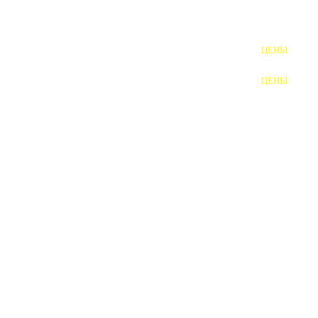
ШПИЛЬКИ
ЦЕНЫ
ПОЛНОРЕЗЬБОВЫЕ
ШПИЛЬКИ
ЦЕНЫ
ГАЙКИ
ШАЙБЫ
ТАЛРЕПЫ
ЗАКЛАДНЫЕ ДЕТАЛИ
ПРИЖИМНЫЕ ПЛАНКИ
АВТОМОБИЛЬНЫЙ КРЕПЕЖ
ВАННОЧКИ ДЛЯ
СВАРИВАНИЯ
ДОРЕЗКА РЕЗЬБЫ