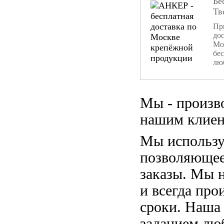
Бе
Тв
При
дос
Мо
бе
лю
Мы - произв
нашим клиен
Мы использу
позволяющее
заказы. Мы 
и всегда пр
сроки. Наша
заданием лю