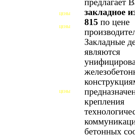
предлагает 
ФУНДАМЕНТНЫЕ БОЛТЫ
закладное 
ЦЕНЫ
АНКЕРНЫЕ ПЛИТЫ
815
по цене
ЦЕНЫ
производител
ШАЙБЫ ФУНДАМЕНТНЫЕ
Закладные д
ШЕСТИГРАННЫЕ БОЛТЫ
являются
ВИНТЫ
унифициров
ПРОБКИ
железобето
конструкция
ОТКИДНЫЕ БОЛТЫ
предназначе
ЦЕНЫ
БОЛТЫ СРБ (БСР)
крепления
НЕРЖАВЕЮЩИЙ КРЕПЁЖ
технологиче
коммуникаци
БОЛТЫ ИЗ АРМАТУРЫ
бетонных со
ВЫСОКОПРОЧНЫЙ КРЕПЁЖ