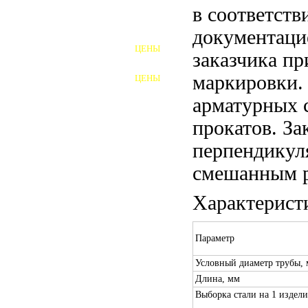
в соответств
ШПИЛЬКИ
документаци
ЦЕНЫ
заказчика пр
ПОЛНОРЕЗЬБОВЫЕ
ШПИЛЬКИ
маркировки.
ЦЕНЫ
ГАЙКИ
арматурных 
ШАЙБЫ
прокатов. За
ТАЛРЕПЫ
перпендикул
смешанным р
ЗАКЛАДНЫЕ ДЕТАЛИ
Характерист
ПРИЖИМНЫЕ ПЛАНКИ
АВТОМОБИЛЬНЫЙ КРЕПЕЖ
Параметр
ВАННОЧКИ ДЛЯ
Условный диаметр трубы,
СВАРИВАНИЯ
Длина, мм
ДОРЕЗКА РЕЗЬБЫ
Выборка стали на 1 изделие