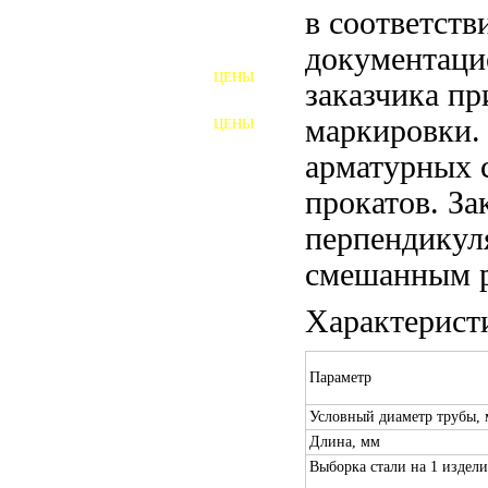
в соответств
ШПИЛЬКИ
документаци
ЦЕНЫ
заказчика пр
ПОЛНОРЕЗЬБОВЫЕ
ШПИЛЬКИ
маркировки.
ЦЕНЫ
ГАЙКИ
арматурных 
ШАЙБЫ
прокатов. За
ТАЛРЕПЫ
перпендикул
смешанным р
ЗАКЛАДНЫЕ ДЕТАЛИ
Характерист
ПРИЖИМНЫЕ ПЛАНКИ
АВТОМОБИЛЬНЫЙ КРЕПЕЖ
Параметр
ВАННОЧКИ ДЛЯ
Условный диаметр трубы,
СВАРИВАНИЯ
Длина, мм
ДОРЕЗКА РЕЗЬБЫ
Выборка стали на 1 изделие