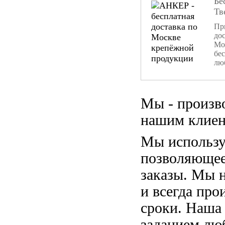
Бе
Тв
При
дос
Мо
бе
лю
Мы - произв
нашим клиен
Мы использу
позволяющее
заказы. Мы 
и всегда пр
сроки. Наша
заданием лю