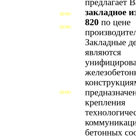
предлагает 
ФУНДАМЕНТНЫЕ БОЛТЫ
закладное 
ЦЕНЫ
АНКЕРНЫЕ ПЛИТЫ
820
по цене
ЦЕНЫ
производител
ШАЙБЫ ФУНДАМЕНТНЫЕ
Закладные д
ШЕСТИГРАННЫЕ БОЛТЫ
являются
ВИНТЫ
унифициров
ПРОБКИ
железобето
конструкция
ОТКИДНЫЕ БОЛТЫ
предназначе
ЦЕНЫ
БОЛТЫ СРБ (БСР)
крепления
НЕРЖАВЕЮЩИЙ КРЕПЁЖ
технологиче
коммуникаци
БОЛТЫ ИЗ АРМАТУРЫ
бетонных со
ВЫСОКОПРОЧНЫЙ КРЕПЁЖ