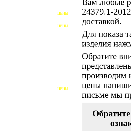
Вам любые р
ФУНДАМЕНТНЫЕ БОЛТЫ
24379.1-2012
ЦЕНЫ
АНКЕРНЫЕ ПЛИТЫ
доставкой.
ЦЕНЫ
ШАЙБЫ ФУНДАМЕНТНЫЕ
Для показа 
изделия наж
ШЕСТИГРАННЫЕ БОЛТЫ
Обратите вни
ВИНТЫ
представлен
ПРОБКИ
производим и
ОТКИДНЫЕ БОЛТЫ
цены напиши
ЦЕНЫ
БОЛТЫ СРБ (БСР)
письме мы п
НЕРЖАВЕЮЩИЙ КРЕПЁЖ
Обратите
БОЛТЫ ИЗ АРМАТУРЫ
озна
ВЫСОКОПРОЧНЫЙ КРЕПЁЖ