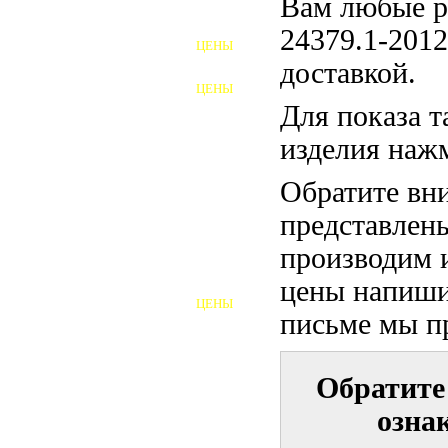
Вам любые р
ФУНДАМЕНТНЫЕ БОЛТЫ
24379.1-2012
ЦЕНЫ
АНКЕРНЫЕ ПЛИТЫ
доставкой.
ЦЕНЫ
ШАЙБЫ ФУНДАМЕНТНЫЕ
Для показа 
изделия наж
ШЕСТИГРАННЫЕ БОЛТЫ
Обратите вни
ВИНТЫ
представлен
ПРОБКИ
производим и
ОТКИДНЫЕ БОЛТЫ
цены напиши
ЦЕНЫ
БОЛТЫ СРБ (БСР)
письме мы п
НЕРЖАВЕЮЩИЙ КРЕПЁЖ
Обратите
БОЛТЫ ИЗ АРМАТУРЫ
озна
ВЫСОКОПРОЧНЫЙ КРЕПЁЖ