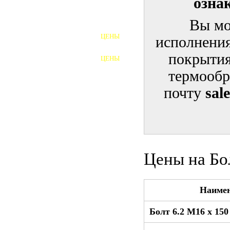
озна
ШПИЛЬКИ
Вы мо
ЦЕНЫ
исполнения
ПОЛНОРЕЗЬБОВЫЕ
ШПИЛЬКИ
покрытия
ЦЕНЫ
ГАЙКИ
термообр
ШАЙБЫ
почту
sal
ТАЛРЕПЫ
ЗАКЛАДНЫЕ ДЕТАЛИ
ПРИЖИМНЫЕ ПЛАНКИ
Цены на Бо
АВТОМОБИЛЬНЫЙ КРЕПЕЖ
Наиме
ВАННОЧКИ ДЛЯ
СВАРИВАНИЯ
Болт 6.2 М16 x 15
ДОРЕЗКА РЕЗЬБЫ