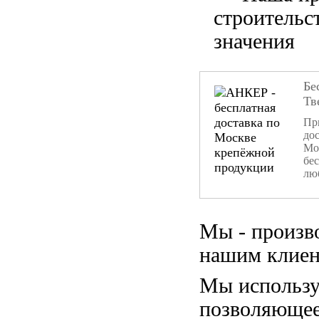
строительс
значения
Бе
Тв
При
дос
Мо
бе
лю
Мы - произв
нашим клиен
Мы использу
позволяющее