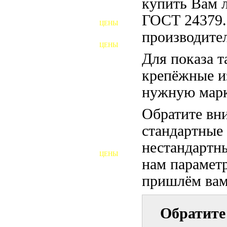
купить Вам 
ФУНДАМЕНТНЫЕ БОЛТЫ
ГОСТ 24379.
ЦЕНЫ
АНКЕРНЫЕ ПЛИТЫ
производител
ЦЕНЫ
ШАЙБЫ ФУНДАМЕНТНЫЕ
Для показа т
крепёжные и
ШЕСТИГРАННЫЕ БОЛТЫ
нужную марк
ВИНТЫ
Обратите вни
ПРОБКИ
стандартные
ОТКИДНЫЕ БОЛТЫ
нестандартны
ЦЕНЫ
БОЛТЫ СРБ (БСР)
нам параметр
пришлём вам 
НЕРЖАВЕЮЩИЙ КРЕПЁЖ
БОЛТЫ ИЗ АРМАТУРЫ
Обратите
ВЫСОКОПРОЧНЫЙ КРЕПЁЖ