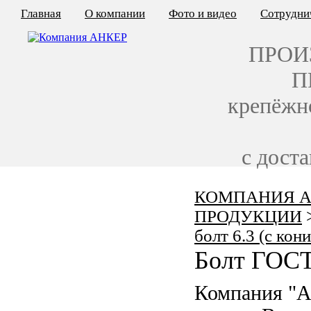
Главная
О компании
Фото и видео
Сотрудни
ПРОИ
П
крепёжн
с дост
КОМПАНИЯ А
КАЛЬКУЛЯТОР ЦЕН
ПРОДУКЦИИ
КРЕПЁЖ ПО ГОСТ
болт 6.3 (с ко
Болт ГОСТ
КРЕПЁЖ С ЛЕВОЙ РЕЗЬБОЙ
Компания "А
МЕТАЛЛОКОНСТРУКЦИИ