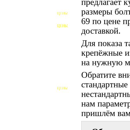
предлагает 
ФУНДАМЕНТНЫЕ БОЛТЫ
размеры бол
ЦЕНЫ
АНКЕРНЫЕ ПЛИТЫ
69 по цене п
ЦЕНЫ
доставкой.
ШАЙБЫ ФУНДАМЕНТНЫЕ
Для показа т
ШЕСТИГРАННЫЕ БОЛТЫ
крепёжные и
ВИНТЫ
на нужную м
ПРОБКИ
Обратите вни
ОТКИДНЫЕ БОЛТЫ
стандартные
ЦЕНЫ
БОЛТЫ СРБ (БСР)
нестандартны
нам параметр
НЕРЖАВЕЮЩИЙ КРЕПЁЖ
пришлём вам 
БОЛТЫ ИЗ АРМАТУРЫ
ВЫСОКОПРОЧНЫЙ КРЕПЁЖ