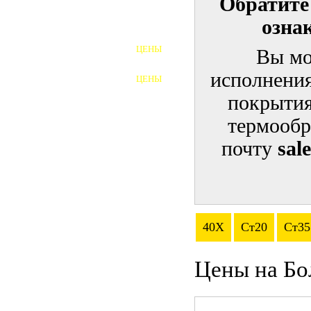
Обратите
озна
ШПИЛЬКИ
ЦЕНЫ
Вы мо
ПОЛНОРЕЗЬБОВЫЕ
ШПИЛЬКИ
исполнения
ЦЕНЫ
ГАЙКИ
покрытия
ШАЙБЫ
термообр
почту
sal
ТАЛРЕПЫ
ЗАКЛАДНЫЕ ДЕТАЛИ
ПРИЖИМНЫЕ ПЛАНКИ
40Х
Ст20
Ст35
АВТОМОБИЛЬНЫЙ КРЕПЕЖ
Цены на Бо
ВАННОЧКИ ДЛЯ
СВАРИВАНИЯ
ДОРЕЗКА РЕЗЬБЫ