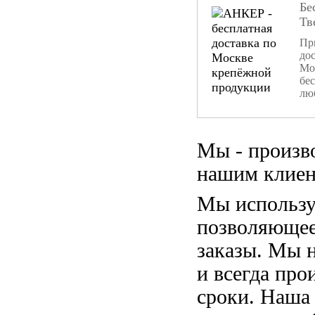
Бе
Тв
При
дос
Мо
бе
лю
Мы - произв
нашим клиен
Мы использу
позволяющее
заказы. Мы 
и всегда пр
сроки. Наша