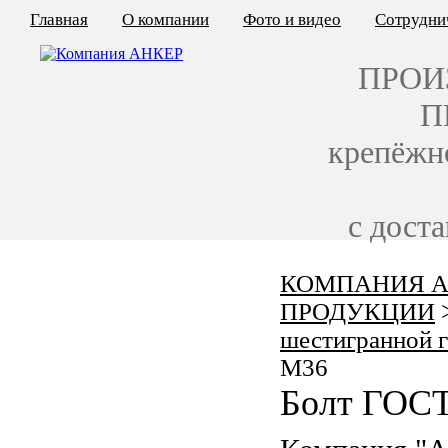
Главная
О компании
Фото и видео
Сотрудни
ПРОИ
П
крепёжн
с дост
КОМПАНИЯ А
КАЛЬКУЛЯТОР ЦЕН
ПРОДУКЦИИ
КРЕПЁЖ ПО ГОСТ
шестигранной 
M36
КРЕПЁЖ С ЛЕВОЙ РЕЗЬБОЙ
Болт ГОСТ
МЕТАЛЛОКОНСТРУКЦИИ