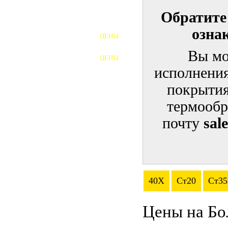
Обратите
ШПИЛЬКИ
озна
ЦЕНЫ
ПОЛНОРЕЗЬБОВЫЕ
ШПИЛЬКИ
Вы мо
ЦЕНЫ
ГАЙКИ
исполнения
ШАЙБЫ
покрытия
термообр
ТАЛРЕПЫ
почту
sal
ЗАКЛАДНЫЕ ДЕТАЛИ
ПРИЖИМНЫЕ ПЛАНКИ
АВТОМОБИЛЬНЫЙ КРЕПЕЖ
40Х
Ст20
Ст35
ВАННОЧКИ ДЛЯ
СВАРИВАНИЯ
Цены на Бо
ДОРЕЗКА РЕЗЬБЫ