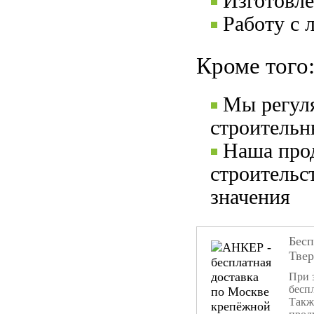
Изготовле
Работу с 
Кроме того
Мы регул
строительн
Наша прод
строительс
значения
Бесп
Тве
При 
бесп
Такж