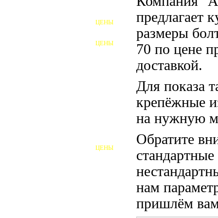
Компания "
ФУНДАМЕНТНЫЕ БОЛТЫ
предлагает 
ЦЕНЫ
АНКЕРНЫЕ ПЛИТЫ
размеры бол
ЦЕНЫ
70 по цене п
ШАЙБЫ ФУНДАМЕНТНЫЕ
доставкой.
ШЕСТИГРАННЫЕ БОЛТЫ
Для показа т
ВИНТЫ
крепёжные и
ПРОБКИ
на нужную м
ОТКИДНЫЕ БОЛТЫ
Обратите вни
ЦЕНЫ
стандартные
БОЛТЫ СРБ (БСР)
нестандартны
НЕРЖАВЕЮЩИЙ КРЕПЁЖ
нам параметр
БОЛТЫ ИЗ АРМАТУРЫ
пришлём вам 
ВЫСОКОПРОЧНЫЙ КРЕПЁЖ