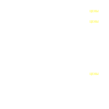
ФУНДАМЕНТНЫЕ БОЛТЫ
ЦЕНЫ
АНКЕРНЫЕ ПЛИТЫ
ЦЕНЫ
ШАЙБЫ ФУНДАМЕНТНЫЕ
ШЕСТИГРАННЫЕ БОЛТЫ
ВИНТЫ
ПРОБКИ
ОТКИДНЫЕ БОЛТЫ
ЦЕНЫ
БОЛТЫ СРБ (БСР)
НЕРЖАВЕЮЩИЙ КРЕПЁЖ
БОЛТЫ ИЗ АРМАТУРЫ
ВЫСОКОПРОЧНЫЙ КРЕПЁЖ