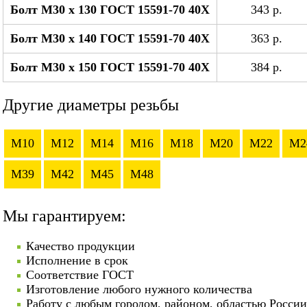
Болт М30 x 130 ГОСТ 15591-70 40Х
343 р.
Болт М30 x 140 ГОСТ 15591-70 40Х
363 р.
Болт М30 x 150 ГОСТ 15591-70 40Х
384 р.
Другие диаметры резьбы
M10
M12
M14
M16
M18
M20
M22
M2
M39
M42
M45
M48
Мы гарантируем:
Качество продукции
Исполнение в срок
Соответствие ГОСТ
Изготовление любого нужного количества
Работу с любым городом, районом, областью России