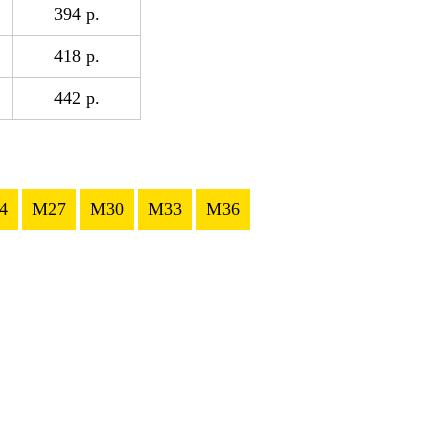
394 р.
418 р.
442 р.
4
M27
M30
M33
M36