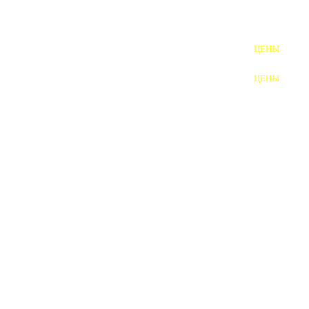
ШПИЛЬКИ
ЦЕНЫ
ПОЛНОРЕЗЬБОВЫЕ
ШПИЛЬКИ
ЦЕНЫ
ГАЙКИ
ШАЙБЫ
ТАЛРЕПЫ
ЗАКЛАДНЫЕ ДЕТАЛИ
ПРИЖИМНЫЕ ПЛАНКИ
АВТОМОБИЛЬНЫЙ КРЕПЕЖ
ВАННОЧКИ ДЛЯ
СВАРИВАНИЯ
ДОРЕЗКА РЕЗЬБЫ