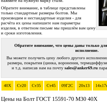
нажмите на нужную марку стали.
Обратите внимание, в таблице представлены
только стандартные размеры болтов. Мы
производим и нестандартные изделия - для
расчёта их цены напишите нам параметры
изделия, в ответном письме мы пришлём вам цену
и сроки изготовления.
Обратите внимание, что цены даны только для
исполнение.
Вы можете получить цену любого другого исполнения
размера, покрытия (цинка, воронения, термодиффузи
и т.д. написав нам на почту
sales@anker69.ru
пара
40Х
Ст20
Ст35
Ст45
09Г2С
20х13
14х17
Цены на Болт ГОСТ 15591-70 М30 40Х