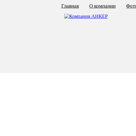
Главная
О компании
Фото
КАЛЬКУЛЯТОР ЦЕН
КРЕПЁЖ ПО ГОСТ
КРЕПЁЖ С ЛЕВОЙ РЕЗЬБОЙ
МЕТАЛЛОКОНСТРУКЦИИ