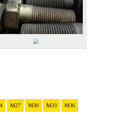
4
M27
M30
M33
M36