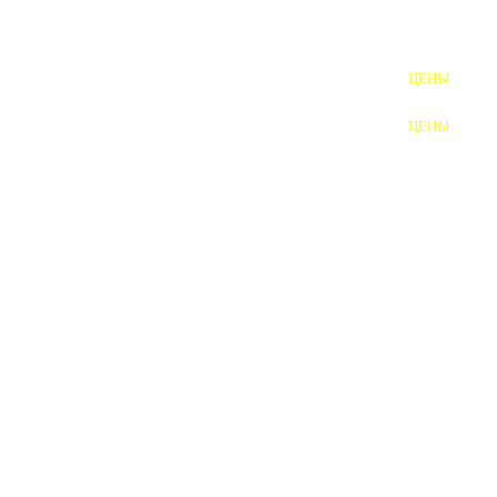
ШПИЛЬКИ
ЦЕНЫ
ПОЛНОРЕЗЬБОВЫЕ
ШПИЛЬКИ
ЦЕНЫ
ГАЙКИ
ШАЙБЫ
ТАЛРЕПЫ
ЗАКЛАДНЫЕ ДЕТАЛИ
ПРИЖИМНЫЕ ПЛАНКИ
АВТОМОБИЛЬНЫЙ КРЕПЕЖ
ВАННОЧКИ ДЛЯ
СВАРИВАНИЯ
ДОРЕЗКА РЕЗЬБЫ