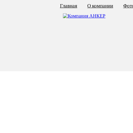
Главная
О компании
Фото
КАЛЬКУЛЯТОР ЦЕН
КРЕПЁЖ ПО ГОСТ
КРЕПЁЖ С ЛЕВОЙ РЕЗЬБОЙ
МЕТАЛЛОКОНСТРУКЦИИ