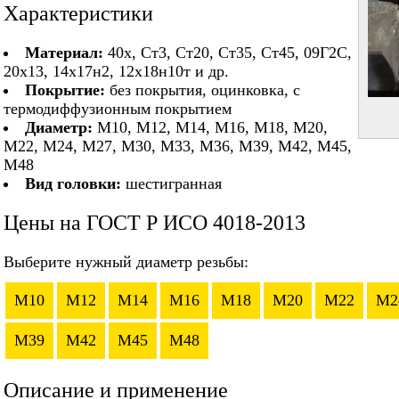
Характеристики
Материал:
40х, Ст3, Ст20, Ст35, Ст45, 09Г2С,
20х13, 14х17н2, 12х18н10т и др.
Покрытие:
без покрытия, оцинковка, с
термодиффузионным покрытием
Диаметр:
М10, М12, М14, М16, М18, М20,
М22, М24, М27, М30, М33, М36, М39, М42, М45,
М48
Вид головки:
шестигранная
Цены на ГОСТ Р ИСО 4018-2013
Выберите нужный диаметр резьбы:
M10
M12
M14
M16
M18
M20
M22
M2
M39
M42
M45
M48
Описание и применение