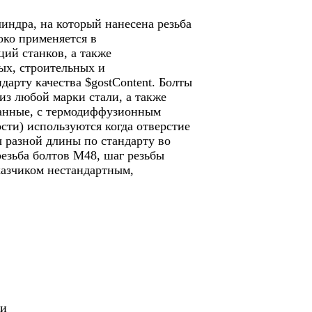
линдра, на который нанесена резьба
око применяется в
ий станков, а также
ых, строительных и
дарту качества $gostContent. Болты
из любой марки стали, а также
ванные, с термодиффузионным
сти) используются когда отверстие
ы разной длины по стандарту во
езьба болтов М48, шаг резьбы
казчиком нестандартным,
ии