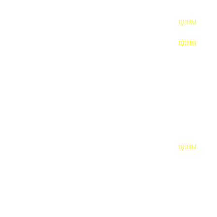
ФУНДАМЕНТНЫЕ БОЛТЫ
ЦЕНЫ
АНКЕРНЫЕ ПЛИТЫ
ЦЕНЫ
ШАЙБЫ ФУНДАМЕНТНЫЕ
ШЕСТИГРАННЫЕ БОЛТЫ
ВИНТЫ
ПРОБКИ
ОТКИДНЫЕ БОЛТЫ
ЦЕНЫ
БОЛТЫ СРБ (БСР)
НЕРЖАВЕЮЩИЙ КРЕПЁЖ
БОЛТЫ ИЗ АРМАТУРЫ
ВЫСОКОПРОЧНЫЙ КРЕПЁЖ