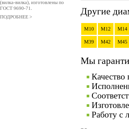
(вилка-вилка), изготовлены по
ГОСТ 9690-71.
Другие диа
ПОДРОБНЕЕ >
M10
M12
M14
M39
M42
M45
Мы гаранти
Качество
Исполнени
Соответс
Изготовле
Работу с 