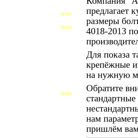
Компания "
ФУНДАМЕНТНЫЕ БОЛТЫ
предлагает 
ЦЕНЫ
АНКЕРНЫЕ ПЛИТЫ
размеры бо
ЦЕНЫ
4018-2013 по
ШАЙБЫ ФУНДАМЕНТНЫЕ
производител
ШЕСТИГРАННЫЕ БОЛТЫ
Для показа т
ВИНТЫ
крепёжные и
ПРОБКИ
на нужную м
ОТКИДНЫЕ БОЛТЫ
Обратите вни
ЦЕНЫ
стандартные
БОЛТЫ СРБ (БСР)
нестандартны
НЕРЖАВЕЮЩИЙ КРЕПЁЖ
нам параметр
БОЛТЫ ИЗ АРМАТУРЫ
пришлём вам 
ВЫСОКОПРОЧНЫЙ КРЕПЁЖ