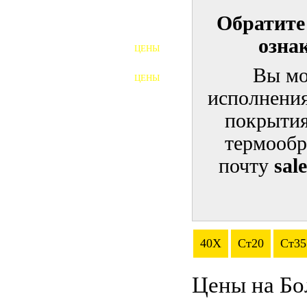
Обратите
ШПИЛЬКИ
озна
ЦЕНЫ
ПОЛНОРЕЗЬБОВЫЕ
ШПИЛЬКИ
Вы мо
ЦЕНЫ
ГАЙКИ
исполнения
ШАЙБЫ
покрытия
термообр
ТАЛРЕПЫ
почту
sal
ЗАКЛАДНЫЕ ДЕТАЛИ
ПРИЖИМНЫЕ ПЛАНКИ
АВТОМОБИЛЬНЫЙ КРЕПЕЖ
40Х
Ст20
Ст35
ВАННОЧКИ ДЛЯ
СВАРИВАНИЯ
Цены на Бо
ДОРЕЗКА РЕЗЬБЫ