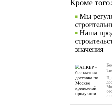
Кроме того
Мы регул
строительн
Наша прод
строительс
значения
Бе
Тв
При
дос
Мо
бе
лю