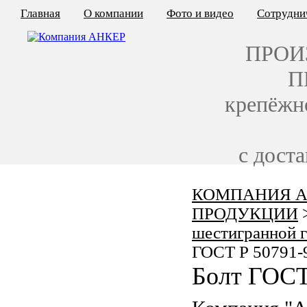
Главная
О компании
Фото и видео
Сотрудни
ПРОИ
П
крепёжн
с дост
КОМПАНИЯ А
КАЛЬКУЛЯТОР ЦЕН
ПРОДУКЦИИ
КРЕПЁЖ ПО ГОСТ
шестигранной 
ГОСТ Р 50791-
КРЕПЁЖ С ЛЕВОЙ РЕЗЬБОЙ
Болт ГОСТ
МЕТАЛЛОКОНСТРУКЦИИ