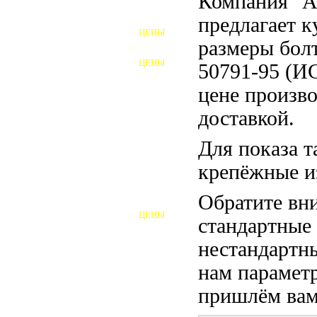
Компания "
ФУНДАМЕНТНЫЕ БОЛТЫ
предлагает 
ЦЕНЫ
АНКЕРНЫЕ ПЛИТЫ
размеры бол
ЦЕНЫ
50791-95 (И
ШАЙБЫ ФУНДАМЕНТНЫЕ
цене произво
ШЕСТИГРАННЫЕ БОЛТЫ
доставкой.
ВИНТЫ
Для показа т
ПРОБКИ
крепёжные и
ОТКИДНЫЕ БОЛТЫ
Обратите вни
ЦЕНЫ
стандартные
БОЛТЫ СРБ (БСР)
нестандартны
НЕРЖАВЕЮЩИЙ КРЕПЁЖ
нам параметр
БОЛТЫ ИЗ АРМАТУРЫ
пришлём вам 
ВЫСОКОПРОЧНЫЙ КРЕПЁЖ