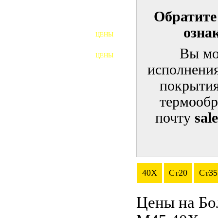
Обратите
ШПИЛЬКИ
озна
ЦЕНЫ
ПОЛНОРЕЗЬБОВЫЕ
ШПИЛЬКИ
Вы мо
ЦЕНЫ
ГАЙКИ
исполнения
ШАЙБЫ
покрытия
термообр
ТАЛРЕПЫ
почту
sal
ЗАКЛАДНЫЕ ДЕТАЛИ
ПРИЖИМНЫЕ ПЛАНКИ
АВТОМОБИЛЬНЫЙ КРЕПЕЖ
40Х
Ст20
Ст35
ВАННОЧКИ ДЛЯ
СВАРИВАНИЯ
Цены на Бо
ДОРЕЗКА РЕЗЬБЫ